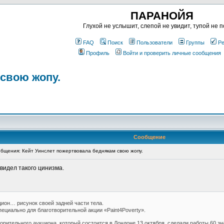
ПАРАНОЙЯ
Глухой не услышит, слепой не увидит, тупой не п
FAQ
Поиск
Пользователи
Группы
Ре
Профиль
Войти и проверить личные сообщения
свою жопу.
Сообщение
щения: Кейт Уинслет пожертвовала беднякам свою жопу.
 видел такого цинизма.
цион… рисунок своей задней части тела.
ециально для благотворительной акции «Paint4Poverty».
ворительного аукциона, который состоится в Лондоне 13 октября, сделали работы 60 