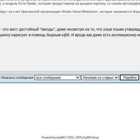
, и модель Кэти Прайс, которая предоставила на аукцион картину со своим автографо
йдут на счет британской организации «Robin Hood Ministries», которая занимается бор
 это жест достойный "звезды", даже несмотря на то, что злые языки утверждаю
укциону нарисует в помощь бедным х@й. И вроде как даже есть коллекционер
Показать сообщения:
Powered by
phpBB
© 2001, 2005 phpBB Group