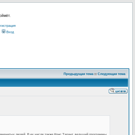
оймёт.
гистрация
Вход
Предыдущая тема
::
Следующая тема
знаменитых людей. В их числе также Крис Тарант, ведущий программы