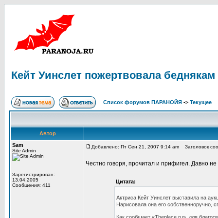
Кейт Уинслет пожертвовала беднякам 
Список форумов ПАРАНОЙЯ
->
Текущее
Автор
Sam
Добавлено: Пт Сен 21, 2007 9:14 am
Заголовок сооб
Site Admin
Честно говоря, прочитал и прифигел. Давно не
Зарегистрирован:
13.04.2005
Цитата:
Сообщения: 411
Актриса Кейт Уинслет выставила на аук
Нарисовала она его собственноручно, сп
Как сообщает «Theplace.ru», для благот