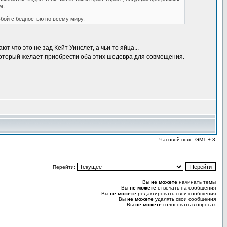
м.
ьбой с бедностью по всему миру.
т что это не зад Кейт Уинслет, а чьи то яйца...
 который желает приобрести оба этих шедевра для совмещения.
Часовой пояс: GMT + 3
Перейти:
Вы
не можете
начинать темы
Вы
не можете
отвечать на сообщения
Вы
не можете
редактировать свои сообщения
Вы
не можете
удалять свои сообщения
Вы
не можете
голосовать в опросах