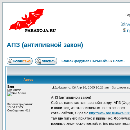
Гл
FA
П
АПЗ (антипивной закон)
Список форумов ПАРАНОЙЯ
->
Власть
Автор
Sam
Добавлено: Сб Апр 16, 2005 10:26 am
Заголовок со
Site Admin
АПЗ (антипивной закон)
Сейчас нагнетается паранойя вокруг АПЗ (Фед
Зарегистрирован:
13.04.2005
и напитков, изготавливаемых на его основе»— №
Сообщения: 411
сотен сайтов, я брал с
http://www.bre.ru/laws/23
там где пить его приятно и привычно. Формули
вредные химические коктейли. (не поленитесь п