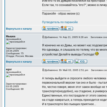
Или кто то из думцев поселился на просторах "
Если так, то сознавайтесь "кто?", можно в личку,
_________________
Паранойя - образ жизни (с)
Путводитель по паранойе
Вернуться к началу
Мышка
Добавлено: Чт Апр 21, 2005 9:28 am
Заголовок соо
проникшийся
Я конечно не из Думы, но может нас подсматр
Зарегистрирован:
Но однажды, я слышала по телеку, что во мн
18.04.2005
Сообщения: 75
устройства! Делайте выводы Господа!
Откуда: Россия, Москва
Вернуться к началу
egor
Добавлено: Вт Май 03, 2005 2:51 pm
Заголовок со
проникшийся
А теперь выйдите и спросите любого человека о
первоначальной версии так оно и было - пыта
Зарегистрирован:
03.05.2005
Но, честно говоря, меня этот закон вообще не т
Сообщения: 88
транспорте(неудобно), на стадионе, в универси
Единственные, кто пострадали от этого закона
на стаде нажраться, а теперь приходится ходит
И в транспорте без пьющих приятнее...