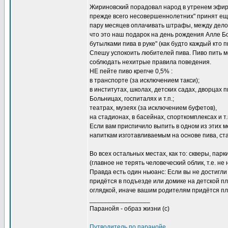
Жириновский порадовал народ в утренем эфире
прежде всего несовершеннолетних" принят ещ
пару месяцев оплачивать штрафы, между делом
что это наш подарок на день рождения Алле Б
бутылками пива в руке" (как будто каждый кто 
Спешу успокоить любителей пива. Пиво пить мо
соблюдать нехитрые правила поведения.
НЕ пейте пиво крепче 0,5% :
в транспорте (за исключением такси);
в институтах, школах, детских садах, дворцах пи
Больницах, госпиталях и т.п.;
театрах, музеях (за исключением буфетов),
на стадионах, в басейнах, спорткомплексах и т.
Если вам приспичило выпить в одном из этих м
напиткам изготавливаемым на основе пива, ст
Во всех остальных местах, как то: скверы, парк
(главное не терять человеческий облик, т.е. не 
Правда есть один ньюанс: Если вы не достигли
придётся в подъезде или домике на детской пл
оглядкой, иначе вашим родителям придётся пл
_________________
Паранойя - образ жизни (с)
Путводитель по паранойе