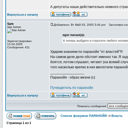
А депутаты наши действительно немного странн
Вернуться к началу
Sam
Добавлено: Вт Май 03, 2005 3:44 pm
Заголовок со
Site Admin
egor писал(а):
А теперь выйдите и спросите любого человек
Зарегистрирован:
13.04.2005
Сообщения: 411
Ударим знанием по паранойе "от властей"!!!
На самом деле дело обстоит именно так. Я зад
боятся, потом слушают, читают (на всякий слу
того насколько крепко в них вколотили параной
_________________
Паранойя - образ жизни (с)
Путводитель по паранойе
Вернуться к началу
Показать сообщения:
Список форумов ПАРАНОЙЯ
->
Власть
Страница
1
из
1