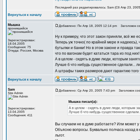
Последний раз редактировалось: Sam (Сб Апр 23, 2005 
Вернуться к началу
Мышка
Добавлено: Пн Апр 18, 2005 12:14 pm
Заголовок со
проникшийся
Ну к примеру, что этот закон приняли, всё же е
Зарегистрирован:
Теперь уж точно( по крайней мере я надеюсь), 
18.04.2005
Сообщения: 75
бутылки и банки! Но в этом законе и правда та
Откуда: Россия, Москва
что по вагонам будет кататься тара из под них!
А в целом - сидять в думе люди, которым занятс
Лучше б что нибудь существенное сделали... л
А штрафы таких размеров дают гарантию того
Вернуться к началу
Sam
Добавлено: Ср Апр 20, 2005 7:43 pm
Заголовок соо
Site Admin
Мышка писал(а):
А в целом - сидять в думе люди, которым за
Зарегистрирован:
13.04.2005
Лучше б что нибудь существенное сделали..
Сообщения: 411
Вы случаем не в думе работаете? Или может у
Объясню вопросы. Буквально полчаса назад в
льгот.