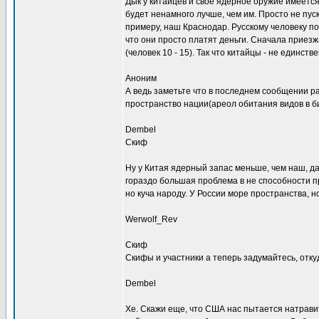
Дык у китайцев и свое ядерное оружие имеетс
будет ненамного лучше, чем им. Просто не пуск
примеру, наш Краснодар. Русскому человеку по
что они просто платят деньги. Сначала приезж
(человек 10 - 15). Так что китайцы - не единст
Аноним
А ведь заметьте что в последнем сообщении р
пространство нации(ареол обитания видов в би
Dembel
Скиф
Ну у Китая ядерный запас меньше, чем наш, да
гораздо большая проблема в не способности п
но куча народу. У России море пространства, н
Werwolf_Rev
Скиф
Скифы и участники а теперь задумайтесь, отку
Dembel
Хе. Скажи еще, что США нас пытается натравит