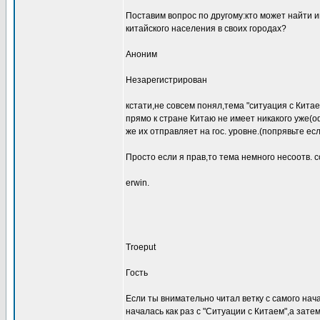
Поставим вопрос по другому:кто может найти 
китайского населения в своих городах?
Аноним
Незарегистрирован
кстати,не совсем понял,тема "ситуация с Китаем
прямо к стране Китаю не имеет никакого уже(
же их отправляет на гос. уровне.(попрявьте ес
Просто если я прав,то тема немного несоотв. 
erwin.
Troeput
Гость
Если ты внимательно читал ветку с самого нача
началась как раз с "Ситуации с Китаем",а зат