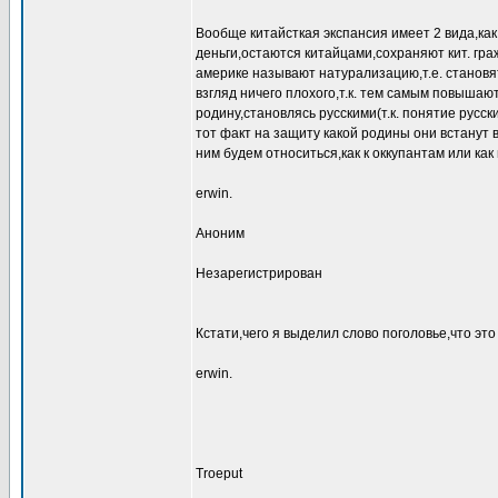
Вообще китайсткая экспансия имеет 2 вида,ка
деньги,остаются китайцами,сохраняют кит. граж
америке называют натурализацию,т.е. становя
взгляд ничего плохого,т.к. тем самым повышаю
родину,становлясь русскими(т.к. понятие русс
тот факт на защиту какой родины они встанут в
ним будем относиться,как к оккупантам или ка
erwin.
Аноним
Незарегистрирован
Кстати,чего я выделил слово поголовье,что это
erwin.
Troeput