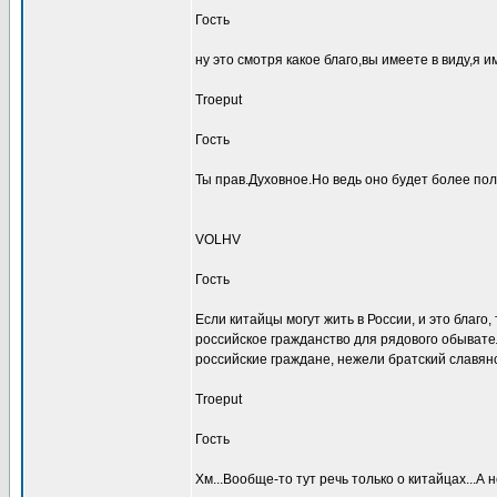
Гость
ну это смотря какое благо,вы имеете в виду,я 
Troeput
Гость
Ты прав.Духовное.Но ведь оно будет более по
VOLHV
Гость
Если китайцы могут жить в России, и это благо
российское гражданство для рядового обывател
российские граждане, нежели братский славян
Troeput
Гость
Хм...Вообще-то тут речь только о китайцах...А н