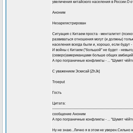
увеличения китайского населения в России.О о
Аноним
Незарегистрирован
Ситуация с Китаем проста - менталитет (психо
развиваться отношения могут (и должны) тольк
населения всегда были и, хорошо, если будут 
И войны с Китаем ("большой" не будет - невыг
(северо)американцами больше общих амбиций
А про пограничные конфликты - ... "Шумят чёйт
С уважением Эскисай [ZhJk]
Troeput
Гость
Цитата:
--------------------------------------------------------------------
сообщение Аноним
А про пограничные конфликты - ... "Шумят чёйт
Ну не знаю...Лично я в этом не уверен.Сильно 