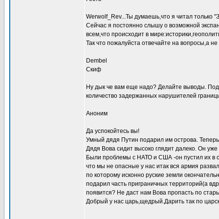
Werwolf_Rev...Ты думаешь,что я читал только "З
Сейчас я постоянно слышу о возможной экспа
всем,что происходит в мире:историки,геополит
Так что пожалуйста отвечайте на вопросы,а не
Dembel
Скиф
Ну дык че вам еще надо? Делайте выводы. Подк
количество задержанных нарушителей границы 
Аноним
Да успокойтесь вы!
Умный дядя Путин подарил им острова. Теперь 
Дядя Вова сидит высоко глядит далеко. Он уж
Были проблемы с НАТО и США -он пустил их в
что мы не опасные у нас итак вся армия разва
по которому исконно руские земли окончатель
подарил часть приграничных территорий(а вдру
появится? Не даст нам Вова пропасть по стары
Добрый у нас царь,щедрый.Дарить так по царск