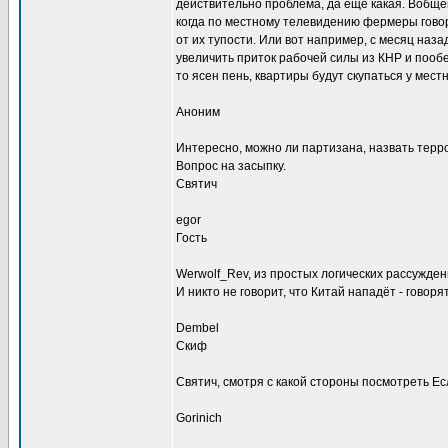
действительно проблема, да еще какая. Вобщем
когда по местному телевидению фермеры говор
от их тупости. Или вот например, с месяц наз
увеличить приток рабочей силы из КНР и пообе
то ясен пень, квартиры будут скупаться у мест
Аноним
Интересно, можно ли партизана, назвать терр
Вопрос на засыпку.
Святич
egor
Гость
Werwolf_Rev, из простых логических рассужден
И никто не говорит, что Китай нападёт - говоря
Dembel
Скиф
Святич, смотря с какой стороны посмотреть Ес
Gorinich