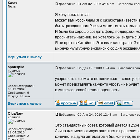
Казах
Добавлено: Вт Авг 02, 2005 4:16 pm
Заголовок соо
Гость
Я хочу высказаться:
Может вам Россиянам (я с Казахстана) ввести 
быть гражданином России может стать только то
И было бы хорошо создать фонд поддержки мол
проснитесь наконец, не хотелось бы видеть с 
Я не против Китайцев. Это великая страна. Это
мирную культурную экспансию со дня рождения
Вернуться к началу
spouspile
Добавлено: Сб Дек 19, 2009 1:24 am
Заголовок соо
новичок
уверен что ничем это не кончиться ... советую 
может представлять какую-то угрозу - не будет
Зарегистрирован:
08.12.2009
комплексов своей неполноценности
Сообщения: 6
Откуда: Russia
Вернуться к началу
OlgaNaw
Добавлено: Сб Апр 24, 2010 12:48 am
Заголовок со
новичок
Это стандартный совет, который дается в духе 
Зарегистрирован:
Лично для меня самоустраняться от решения сит
18.04.2010
Сообщения: 2
конечно; на дула автоматов я бы, конечно, не 
Откуда: RF