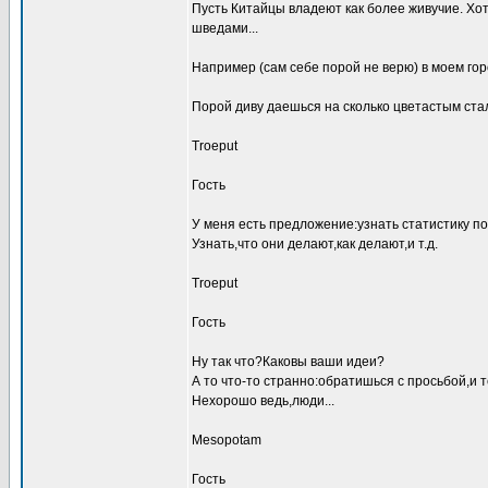
Пусть Китайцы владеют как более живучие. Хот
шведами...
Например (сам себе порой не верю) в моем гор
Порой диву даешься на сколько цветастым ста
Troeput
Гость
У меня есть предложение:узнать статистику по
Узнать,что они делают,как делают,и т.д.
Troeput
Гость
Ну так что?Каковы ваши идеи?
А то что-то странно:обратишься с просьбой,и 
Нехорошо ведь,люди...
Mesopotam
Гость