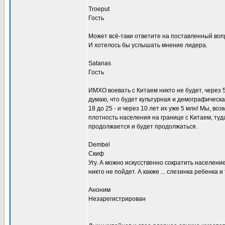
Troeput
Гость
Может всё-таки ответите на поставленный воп
И хотелось бы услышать мнение лидера.
Satanas
Гость
ИМХО воевать с Китаем никто не будет, через 5
думаю, что будет культурная и демографическая
18 до 25 - и через 10 лет их уже 5 млн! Мы, во
плотность населения на границе с Китаем, туд
продолжается и будет продолжаться.
Dembel
Скиф
Угу. А можно искусственно сократить населени
никто не пойдет. А какже ... слезинка ребенка и т.
Аноним
Незарегистрирован