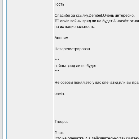
Гость
Спасибо за ссылку,Dembel.Очень интересно.
ТО erwin:войны вряд ли не будет.А насчёт отн
на их национальность.
Аноним
Незарегистрирован
***
войны вряд ли не будет
***
Не совсем понял,это у вас опечатка,или вы пра
erwin.
Troeput
Гость
Это не опечатка.И я дейсивительно так считаю.