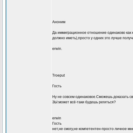
Аноним
Да иммиграционное отношение одинаково как к 
должно иметь),просто у одних это лучше получа
erwin.
Troeput
Гость
Ну не совсем одинаковое.Сможешь доказать св
ЗЫ:может всё-таки будешь региться?
erwin
Гость
нет,не смогу,не компетентен-просто личное мн