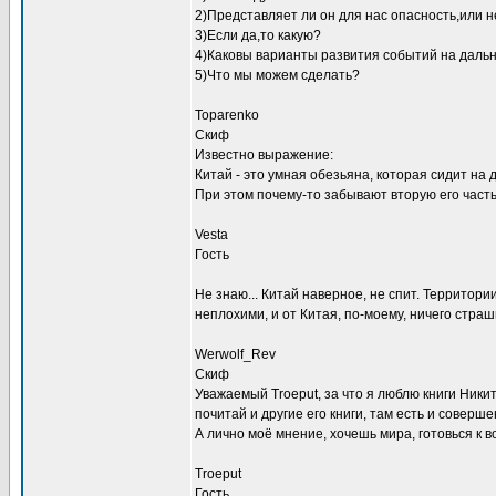
2)Представляет ли он для нас опасность,или н
3)Если да,то какую?
4)Каковы варианты развития событий на даль
5)Что мы можем сделать?
Toparenko
Скиф
Известно выражение:
Китай - это умная обезьяна, которая сидит на 
При этом почему-то забывают вторую его часть
Vesta
Гость
Не знаю... Китай наверное, не спит. Территор
неплохими, и от Китая, по-моему, ничего страш
Werwolf_Rev
Скиф
Уважаемый Troeput, за что я люблю книги Никити
почитай и другие его книги, там есть и совер
А лично моё мнение, хочешь мира, готовься к в
Troeput
Гость