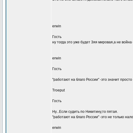
erwin
Гость
ну тогда это уже будет 3яя мировая,а не война 
erwin
Гость
"работают на благо России" -это значит просто
Troeput
Гость
Ну...Если судить по Никитину,то пятая.
"работают на благо России" -это не только нал
erwin