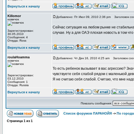
Вернуться к началу
Killomor
Добавлено: Пт Июл 09, 2010 2:36 pm
Заголовок соо
новичок
Сейчас ситуация на любом рынке не стабильна.
Зарегистрирован:
случае. Ну а для ОАЭ плохая новость в том что 
30.05.2010
Сообщения: 4
Откуда: Ross
Вернуться к началу
roulaHoamma
Добавлено: Чт Дек 16, 2010 4:25 am
Заголовок сооб
новичок
То есть ребенок вызывает в вас агрессию? Знач
чувствуете себя слабой рядом с маленькой дев
Зарегистрирован:
03.12.2010
Я не считаю себя слабой. Считаю, что мне над
Сообщения: 1
Откуда: Russia
Вернуться к началу
Показать сообщения:
Список форумов ПАРАНОЙЯ
->
По города
Страница
1
из
1