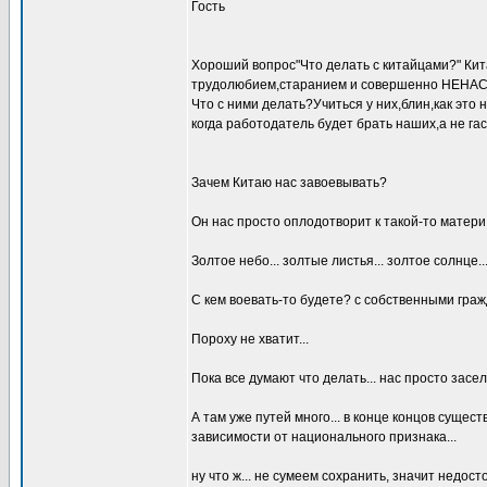
Гость
Хороший вопрос"Что делать с китайцами?" Кит
трудолюбием,старанием и совершенно НЕН
Что с ними делать?Учиться у них,блин,как это
когда работодатель будет брать наших,а не га
Зачем Китаю нас завоевывать?
Он нас просто оплодотворит к такой-то матери.
Золтое небо... золтые листья... золтое солнце...
С кем воевать-то будете? с собственными гра
Пороху не хватит...
Пока все думают что делать... нас просто засел
А там уже путей много... в конце концов суще
зависимости от национального признака...
ну что ж... не сумеем сохранить, значит недосто