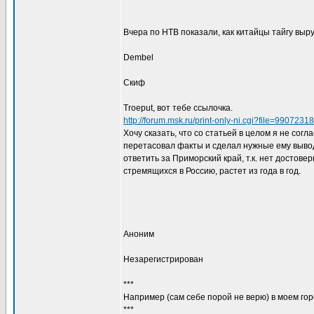
Вчера по НТВ показали, как китайцы тайгу выру
Dembel
Скиф
Troeput, вот тебе ссылочка.
http://forum.msk.ru/print-only-ni.cgi?file=990723
Хочу сказать, что со статьей в целом я не сог
перетасовал факты и сделал нужные ему выводы
ответить за Приморский край, т.к. нет достове
стремящихся в Россию, растет из года в год.
Аноним
Незарегистрирован
***
Например (сам себе порой не верю) в моем гор
***