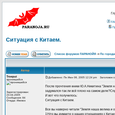
Гл
FA
П
Ситуация с Китаем.
Список форумов ПАРАНОЙЯ
->
По города
Автор
Troeput
Добавлено: Пн Июн 06, 2005 12:24 pm
Заголовок со
проникшийся
После прочтения кники Ю.А.Никитина "Земля н
задумался-так ли всё плохо на самом деле?Сп
Зарегистрирован:
23.04.2005
И вот что получилось:
Сообщения: 84
Ситуация с Китаем.
Откуда: Ижевск
Все вы наверно читали "Земля наша велика и об
1)Что вы думаете о наших отношениях с Кита