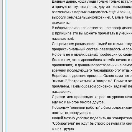
Давным давно, когда люди только только вста
и прочую мелкую живность, другие - ковырялис
временем из первых выделились ещё и воины,
выросли земледельцы-колхозники. Самые ленив
шаманить.
В общем произошло естественное проф-делени
В принципе это вы можете прочитать в учебник
называется).
Со временем разделение людей по количеству
профессиональный состав (развивалось челове
Но речь не о людях разных профессий со срав
Дело в том, что с древнейших времён ничего в 
проявления), в данном повествовании на самом
времени последующего "безнапряжного" отдых
Вернёмся в древние времена. Основными потре
"выжить", "потрахаться" и "пожрать". Причем о
проблемы. Таким образом основной задачей пер
насыщение.
С развитием производства, ростом уровня жиз
еду, но и многое многое другое.
Поскольку "ленивой работы" с быстродостижимы
опять в сторону унесло...
Людей можно условно поделить на "собирателей
"Собиратели" не ждут быстрого результата они 
своих трудов.