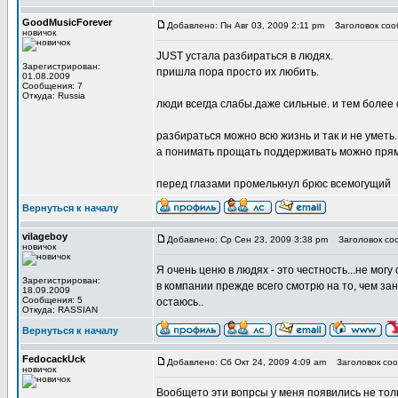
GoodMusicForever
Добавлено: Пн Авг 03, 2009 2:11 pm
Заголовок соо
новичок
JUST устала разбираться в людях.
Зарегистрирован:
пришла пора просто их любить.
01.08.2009
Сообщения: 7
Откуда: Russia
люди всегда слабы.даже сильные. и тем более
разбираться можно всю жизнь и так и не уметь.
а понимать прощать поддерживать можно прям
перед глазами промелькнул брюс всемогущий
Вернуться к началу
vilageboy
Добавлено: Ср Сен 23, 2009 3:38 pm
Заголовок соо
новичок
Я очень ценю в людях - это честность...не могу 
Зарегистрирован:
в компании прежде всего смотрю на то, чем зан
18.09.2009
Сообщения: 5
остаюсь..
Откуда: RASSIAN
Вернуться к началу
FedocackUck
Добавлено: Сб Окт 24, 2009 4:09 am
Заголовок соо
новичок
Вообщето эти вопрсы у меня появились не тол