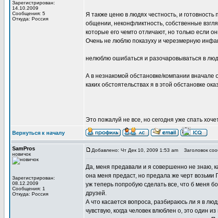
Зарегистрирован:
14.10.2009
Сообщения: 5
Я также ценю в людях честность, и готовность
Откуда: Россия
общении, неконфликтность, собственные взгля
которые его чемто отличают, но только если он
Очень не люблю показуху и черезмерную инфа
нелюблю ошибаться и разочаровываться в людя
А в незнакомой обстановке/компании вначале 
каких обстоятельствах я в этой обстановке оказ
Это пожалуй не все, но сегодня уже спать хочется
Вернуться к началу
SamPros
Добавлено: Чт Дек 10, 2009 1:53 am
Заголовок соо
новичок
Да, меня предавали и я совершенно не знаю, к
она меня предаст, но предала же черт возьми Пр
Зарегистрирован:
08.12.2009
уж теперь попробую сделать все, что б меня бо
Сообщения: 1
друзей.
Откуда: Россия
А что касается вопроса, разбираюсь ли я в люд
чувствую, когда человек влюблен о, это один и