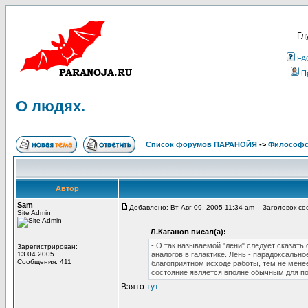
Гл
FA
П
О людях.
Список форумов ПАРАНОЙЯ
->
Философс
Автор
Sam
Добавлено: Вт Авг 09, 2005 11:34 am
Заголовок соо
Site Admin
Л.Каганов писал(а):
- О так называемой "лени" следует сказать
Зарегистрирован:
13.04.2005
аналогов в галактике. Лень - парадоксально
Сообщения: 411
благоприятном исходе работы, тем не менее
состояние является вполне обычным для п
Взято
тут
.