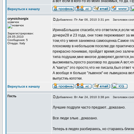
а вот если в кого-то из моих знаокмых, то да. 
Вернуться к началу
cryroichorgix
Добавлено: Пт Авг 06, 2010 3:31 pm
Заголовок соо
новичок
ИринаБольшое спасибо,что ответили,я,если че
Зарегистрирован:
дочери28 и 23 года, они тоже переживают за м
29.05.2010
Сообщения: 5
том,что у меня занижена самооценка.Самое гл
Откуда: Italy
плохоживу в небольшом поселке,где практически
прекрасно понимаю, пройдет время,оно залечи
типа подушки,мне многое доверяют,делятся,зн
высмеивать,просто разговор по душам.А вот,чт
А "кактус" это просто,что не писала,был ответ 
А вообще я больше "львенок"-не львицаона ве
выпустиь коготки.
Вернуться к началу
Гость
Добавлено: Вт Авг 24, 2010 3:38 pm
Заголовок соо
Лучшие подруги часто предают...доказано.
Все люди злые...доказано.
Теперь в людях разбираюсь, но стараюсь близк