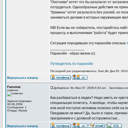
"Охотники" хотят что бы результат от затрачен
потрудиться. Однообразные действия не принос
"Шаманы" хотят результата без усилий, но пос
заниматься делами в которых окружающие мало
NB! Если вы не собиратель, постарайтесь най
процессу, и выполняемая "работа" будет прин
Ситуация породившая эту паранойю описана
_________________
Паранойя - образ жизни (с)
Путводитель по паранойе
Последний раз редактировалось: Sam (Вс Дек 05, 2010 
Вернуться к началу
Fanomat
Добавлено: Вс Июн 07, 2009 6:33 am
Заголовок со
новичок
Как разбираться в людях? Надо уметь их чувст
Зарегистрирован:
специальную почитать. А вообще, чтобы научит
06.06.2009
Сообщения: 1
или иной поступок человека полезно себя на ег
Откуда: Ryssia
Предавали ли меня? Да, было и такое, причем 
презрением и с должной осторожностью...
Вернуться к началу