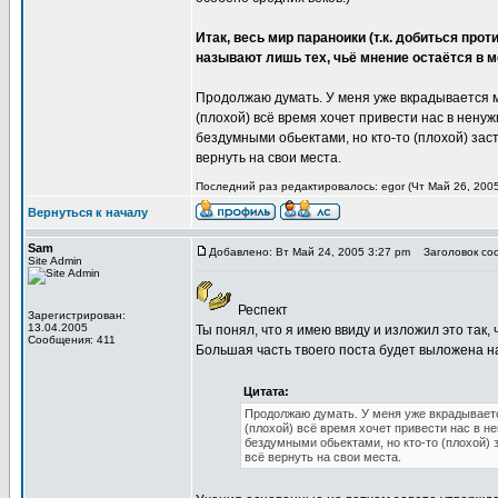
Итак, весь мир параноики (т.к. добиться пр
называют лишь тех, чьё мнение остаётся в 
Продолжаю думать. У меня уже вкрадывается мы
(плохой) всё время хочет привести нас в нен
бездумными обьектами, но кто-то (плохой) зас
вернуть на свои места.
Последний раз редактировалось: egor (Чт Май 26, 2005
Вернуться к началу
Sam
Добавлено: Вт Май 24, 2005 3:27 pm
Заголовок со
Site Admin
Респект
Зарегистрирован:
13.04.2005
Ты понял, что я имею ввиду и изложил это так, 
Сообщения: 411
Большая часть твоего поста будет выложена на
Цитата:
Продолжаю думать. У меня уже вкрадывается
(плохой) всё время хочет привести нас в 
бездумными обьектами, но кто-то (плохой) 
всё вернуть на свои места.