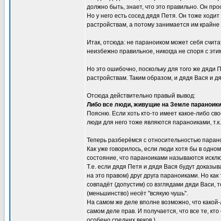
должно быть, знает, что это правильно. Он про
Но у него есть сосед дядя Петя. Он тоже ходит
растройствам, а потому занимается им крайне 
Итак, отсюда: не параноиком может себя считат
неизбежно правильное, никогда не споря с эти
Но это ошибочно, поскольку для того же дяди П
растройствам. Таким образом, и дядя Вася и д
Отсюда действительно правый вывод:
Либо все люди, живущие на Земле параноики,
Поясню. Если хоть кто-то имеет какое-либо сво
люди для него тоже являются параноиками, т.к.
Теперь разберёмся с относительностью паран
Как уже говорилось, если люди хотя бы в одно
состояние, что параноиками называются исклю
Т.е. если дядя Петя и дядя Вася будут доказыв
на это правом) друг друга параноиками. Но как
совпадёт (допустим) со взглядами дяди Васи, т
(меньшинство) несёт "всякую чушь".
На самом же деле вполне возможно, что какой-
самом деле прав. И получается, что все те, к
особено средних веков.)