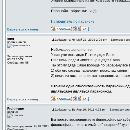
Учения основанные на ветхом завете утверждаю
_________________
Паранойя - образ жизни (с)
Путводитель по паранойе
Вернуться к началу
egor
Добавлено: Чт Май 26, 2005 2:05 pm
Заголовок со
проникшийся
Небольшое дополнение.
У нас уже есть дядя Петя и дядя Вася.
Зарегистрирован:
03.05.2005
Но с ними рядом живёт ещё и дядя Саша.
Сообщения: 88
Так этому дяде Саше вообще по барабану все в
1) оба его соседа параноики, поскольку споря
2) никто из них не является параноиком, поско
Это ещё одна относительность паранойи - о
являться/не являться параноиком.
Вернуться к началу
Fruitmeme
Добавлено: Вс Янв 16, 2011 4:52 pm
Заголовок соо
новичок
Вы просто воспринимаете философию как субъек
философия, а лишь самый ее "нестрогий" кусоч
Зарегистрирован: 16.01.2011
Сообщения: 1