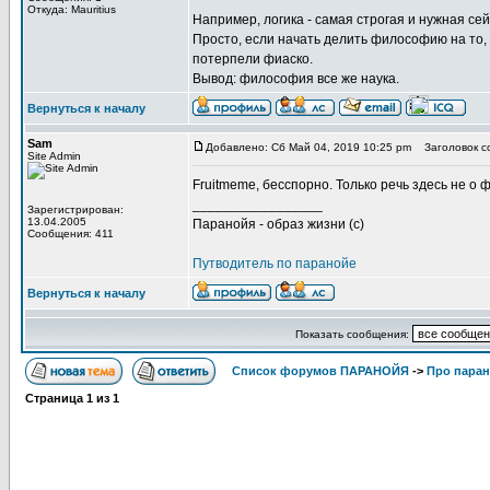
Откуда: Mauritius
Например, логика - самая строгая и нужная сей
Просто, если начать делить философию на то, 
потерпели фиаско.
Вывод: философия все же наука.
Вернуться к началу
Sam
Добавлено: Сб Май 04, 2019 10:25 pm
Заголовок с
Site Admin
Fruitmeme, бесспорно. Только речь здесь не о 
_________________
Зарегистрирован:
13.04.2005
Паранойя - образ жизни (с)
Сообщения: 411
Путводитель по паранойе
Вернуться к началу
Показать сообщения:
Список форумов ПАРАНОЙЯ
->
Про пара
Страница
1
из
1