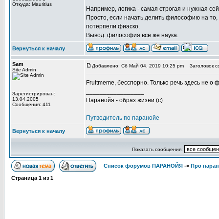
Откуда: Mauritius
Например, логика - самая строгая и нужная сей
Просто, если начать делить философию на то, 
потерпели фиаско.
Вывод: философия все же наука.
Вернуться к началу
Sam
Добавлено: Сб Май 04, 2019 10:25 pm
Заголовок с
Site Admin
Fruitmeme, бесспорно. Только речь здесь не о 
_________________
Зарегистрирован:
13.04.2005
Паранойя - образ жизни (с)
Сообщения: 411
Путводитель по паранойе
Вернуться к началу
Показать сообщения:
Список форумов ПАРАНОЙЯ
->
Про пара
Страница
1
из
1