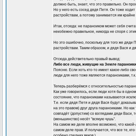
должно быть, знает, что это правильно. Он про
Но у него есть сосед дядя Петя. Он тоже ходит
растройствам, а потому занимается им крайне 
Итак, отсюда: не параноиком может себя считат
неизбежно правильное, никогда не споря с эти
Но это ошибочно, поскольку для того же дяди П
растройствам. Таким образом, и дядя Вася и д
Отсюда действительно правый вывод:
Либо все люди, живущие на Земле параноики,
Поясню. Если хоть кто-то имеет какое-либо сво
люди для него тоже являются параноиками, т.к.
Теперь разберёмся с относительностью паран
Как уже говорилось, если люди хотя бы в одно
состояние, что параноиками называются исклю
Т.е. если дядя Петя и дядя Вася будут доказыв
на это правом) друг друга параноиками. Но как
совпадёт (допустим) со взглядами дяди Васи, т
(меньшинство) несёт "всякую чушь".
На самом же деле вполне возможно, что какой-
самом деле прав. И получается, что все те, к
особено средних веков.)