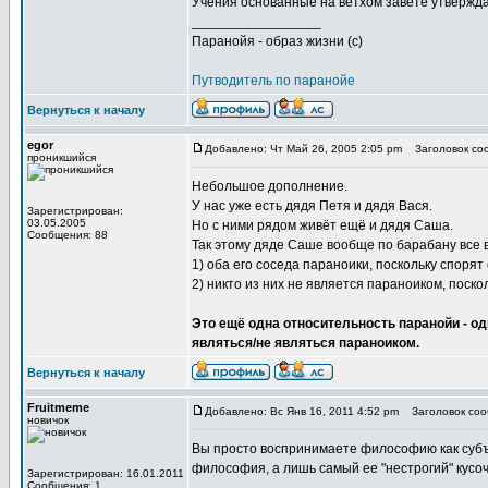
Учения основанные на ветхом завете утверждаю
_________________
Паранойя - образ жизни (с)
Путводитель по паранойе
Вернуться к началу
egor
Добавлено: Чт Май 26, 2005 2:05 pm
Заголовок со
проникшийся
Небольшое дополнение.
У нас уже есть дядя Петя и дядя Вася.
Зарегистрирован:
03.05.2005
Но с ними рядом живёт ещё и дядя Саша.
Сообщения: 88
Так этому дяде Саше вообще по барабану все в
1) оба его соседа параноики, поскольку споря
2) никто из них не является параноиком, поско
Это ещё одна относительность паранойи - о
являться/не являться параноиком.
Вернуться к началу
Fruitmeme
Добавлено: Вс Янв 16, 2011 4:52 pm
Заголовок соо
новичок
Вы просто воспринимаете философию как субъек
философия, а лишь самый ее "нестрогий" кусоч
Зарегистрирован: 16.01.2011
Сообщения: 1