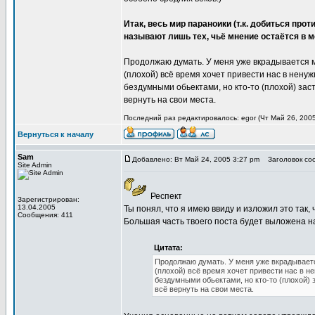
Итак, весь мир параноики (т.к. добиться пр
называют лишь тех, чьё мнение остаётся в 
Продолжаю думать. У меня уже вкрадывается мы
(плохой) всё время хочет привести нас в нен
бездумными обьектами, но кто-то (плохой) зас
вернуть на свои места.
Последний раз редактировалось: egor (Чт Май 26, 2005
Вернуться к началу
Sam
Добавлено: Вт Май 24, 2005 3:27 pm
Заголовок со
Site Admin
Респект
Зарегистрирован:
13.04.2005
Ты понял, что я имею ввиду и изложил это так, 
Сообщения: 411
Большая часть твоего поста будет выложена на
Цитата:
Продолжаю думать. У меня уже вкрадывается
(плохой) всё время хочет привести нас в 
бездумными обьектами, но кто-то (плохой) 
всё вернуть на свои места.