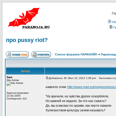
Гл
FA
П
про pussy riot?
Список форумов ПАРАНОЙЯ
->
Параноид
Автор
Sam
Добавлено: Вт Июл 10, 2012 1:09 pm
Заголовок сооб
Site Admin
навеяло этим:
http://news.mail.ru/inregions/mos
Зарегистрирован:
13.04.2005
"Ну кричали, ну чувства других оскорбляли,
Сообщения: 411
Но камней не кидали. За что нас сажать?
Да, мы в масках по церкви, как черти скакали
Хулиганством культуру зачем называть?