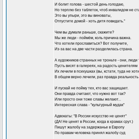
И болит голова - шестой день голодаю,
Но терплю без таблеток, чтоб инвалидом не ст
Это вы упыри, это вы виноваты,
Отпустите домой - хоть дитя повидать."
Чем вы думали раньше, скажите?
Мы же люди - поймём, коль причина важна.
Что хотели прославиться? Вот получите,
Из-за вас на две части разделилась страна.
А художников странных не троньте - они, люди 
Пусть висят в галереях, на радость ценителям
Их лечили в психушках (вы, кстати, туда не хот
В общем верно лечили, раз правда реальность
И пускай не пойму тех, кто вас защищает.
Они правда считают, что нужно вот так?
Или просто они тоже славы желают...
Интересная слава - "культурный мудак"
Адвокаты: "В России искусство не ценят"
(ДА! Не ценят в России, когда в храмах срут.)
Пишут жалобу на задержанье в Европу
По правам человека принял жалобу суд