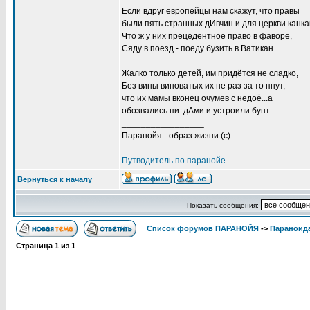
Если вдруг европейцы нам скажут, что правы
были пять странных дИвчин и для церкви канкан
Что ж у них прецедентное право в фаворе,
Сяду в поезд - поеду бузить в Ватикан
Жалко только детей, им придётся не сладко,
Без вины виноватых их не раз за то пнут,
что их мамы вконец очумев с недоё...а
обозвались пи..дАми и устроили бунт.
_________________
Паранойя - образ жизни (с)
Путводитель по паранойе
Вернуться к началу
Показать сообщения:
Список форумов ПАРАНОЙЯ
->
Параноид
Страница
1
из
1