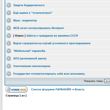
Защита Ходарковского
Ещё шажок к "тоталконтрол"
Муха - индикатор
ФСБ хочет контролировать Интернет
[ Опрос ]
Забота о гражданах во времена СССР.
Верхи страхуются на случай уголовного преследования.
"Мобильная" паранойя.
АПЗ (антипивной закон)
Уничтожение пенсионеров.
Государство готовится вернуть себе всю экономику
Показать темы:
Список форумов ПАРАНОЙЯ
->
Власть
Страница
1
из
1