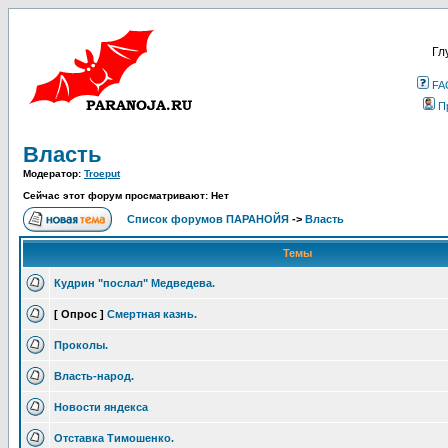
Гл
FA
П
Власть
Модератор:
Troeput
Сейчас этот форум просматривают: Нет
Список форумов ПАРАНОЙЯ
->
Власть
Темы
Кудрин "послал" Медведева.
[ Опрос ]
Смертная казнь.
Проколы.
Власть-народ.
Новости яндекса
Отставка Тимошенко.