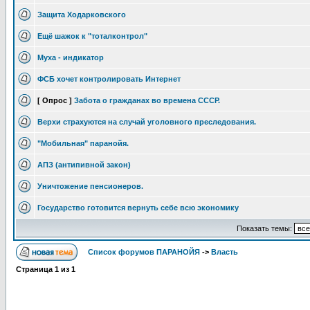
Защита Ходарковского
Ещё шажок к "тоталконтрол"
Муха - индикатор
ФСБ хочет контролировать Интернет
[ Опрос ]
Забота о гражданах во времена СССР.
Верхи страхуются на случай уголовного преследования.
"Мобильная" паранойя.
АПЗ (антипивной закон)
Уничтожение пенсионеров.
Государство готовится вернуть себе всю экономику
Показать темы:
Список форумов ПАРАНОЙЯ
->
Власть
Страница
1
из
1