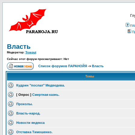
Гл
FA
П
Власть
Модератор:
Troeput
Сейчас этот форум просматривают: Нет
Список форумов ПАРАНОЙЯ
->
Власть
Темы
Кудрин "послал" Медведева.
[ Опрос ]
Смертная казнь.
Проколы.
Власть-народ.
Новости яндекса
Отставка Тимошенко.