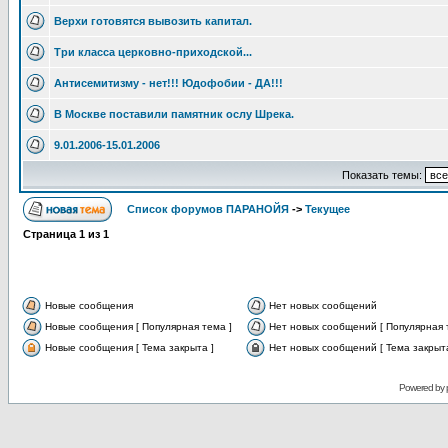
Верхи готовятся вывозить капитал.
Три класса церковно-приходской...
Антисемитизму - нет!!! Юдофобии - ДА!!!
В Москве поставили памятник ослу Шрека.
9.01.2006-15.01.2006
Показать темы:
Список форумов ПАРАНОЙЯ
->
Текущее
Страница
1
из
1
Новые сообщения
Нет новых сообщений
Новые сообщения [ Популярная тема ]
Нет новых сообщений [ Популярная 
Новые сообщения [ Тема закрыта ]
Нет новых сообщений [ Тема закрыта
Powered by