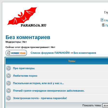
Гл
FA
П
Без коментариев
Модераторы: Нет
Сейчас этот форум просматривают: Нет
Список форумов ПАРАНОЙЯ
->
Без коментариев
Темы
Про приговоры.
Любителям порно
Пасхальная история, или всё у нас х...
Птичий грипп-очередное венерическое заболевание.
Электронная почта - причина паранойи!
Показать темы: