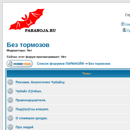
Гл
FA
П
Без тормозов
Модераторы: Нет
Сейчас этот форум просматривают: Нет
Список форумов ПАРАНОЙЯ
->
Без тормозов
Темы
Реклама. Аналогично Чубайсу.
Чубайс Z@еbал.
Правонарушители.
Пид@p@сы атакуют.
О спамерах-уродах.
Про людей