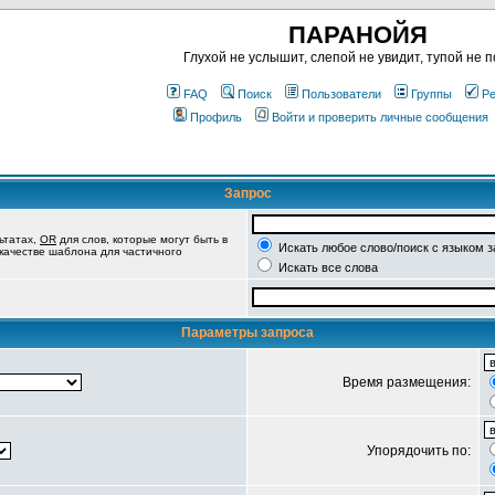
ПАРАНОЙЯ
Глухой не услышит, слепой не увидит, тупой не п
FAQ
Поиск
Пользователи
Группы
Ре
Профиль
Войти и проверить личные сообщения
Запрос
ьтатах,
OR
для слов, которые могут быть в
Искать любое слово/поиск с языком 
 качестве шаблона для частичного
Искать все слова
Параметры запроса
Время размещения:
Упорядочить по: