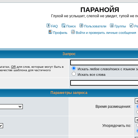
ПАРАНОЙЯ
Глухой не услышит, слепой не увидит, тупой не п
FAQ
Поиск
Пользователи
Группы
Ре
Профиль
Войти и проверить личные сообщения
Запрос
ьтатах,
OR
для слов, которые могут быть в
Искать любое слово/поиск с языком 
 качестве шаблона для частичного
Искать все слова
Параметры запроса
Время размещения:
Упорядочить по: