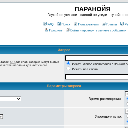
ПАРАНОЙЯ
Глухой не услышит, слепой не увидит, тупой не п
FAQ
Поиск
Пользователи
Группы
Ре
Профиль
Войти и проверить личные сообщения
Запрос
ьтатах,
OR
для слов, которые могут быть в
Искать любое слово/поиск с языком 
 качестве шаблона для частичного
Искать все слова
Параметры запроса
Время размещения:
Упорядочить по: