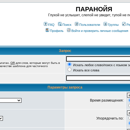
ПАРАНОЙЯ
Глухой не услышит, слепой не увидит, тупой не п
FAQ
Поиск
Пользователи
Группы
Ре
Профиль
Войти и проверить личные сообщения
Запрос
ьтатах,
OR
для слов, которые могут быть в
Искать любое слово/поиск с языком 
 качестве шаблона для частичного
Искать все слова
Параметры запроса
Время размещения:
Упорядочить по: