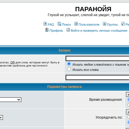
ПАРАНОЙЯ
Глухой не услышит, слепой не увидит, тупой не п
FAQ
Поиск
Пользователи
Группы
Ре
Профиль
Войти и проверить личные сообщения
Запрос
ьтатах,
OR
для слов, которые могут быть в
Искать любое слово/поиск с языком 
 качестве шаблона для частичного
Искать все слова
Параметры запроса
Время размещения:
Упорядочить по: