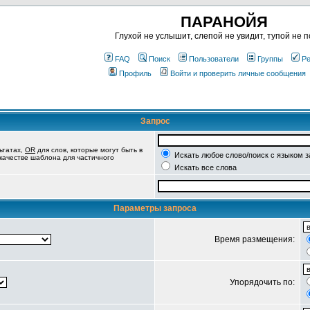
ПАРАНОЙЯ
Глухой не услышит, слепой не увидит, тупой не п
FAQ
Поиск
Пользователи
Группы
Ре
Профиль
Войти и проверить личные сообщения
Запрос
ьтатах,
OR
для слов, которые могут быть в
Искать любое слово/поиск с языком 
 качестве шаблона для частичного
Искать все слова
Параметры запроса
Время размещения:
Упорядочить по: