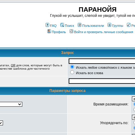
ПАРАНОЙЯ
Глухой не услышит, слепой не увидит, тупой не п
FAQ
Поиск
Пользователи
Группы
Ре
Профиль
Войти и проверить личные сообщения
Запрос
ьтатах,
OR
для слов, которые могут быть в
Искать любое слово/поиск с языком 
 качестве шаблона для частичного
Искать все слова
Параметры запроса
Время размещения:
Упорядочить по: