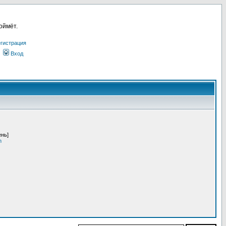
оймёт.
гистрация
Вход
ень]
n