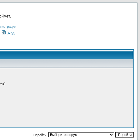
оймёт.
гистрация
Вход
ень]
Перейти: