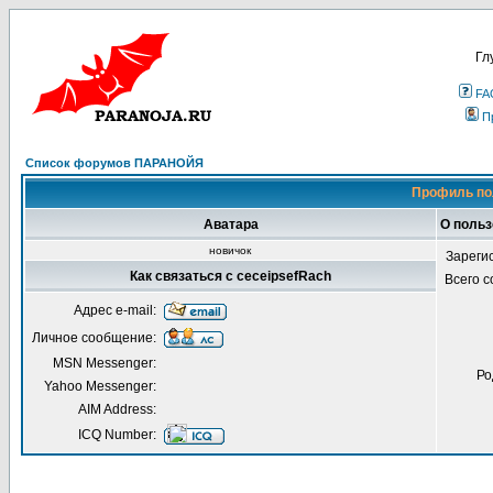
Гл
FA
П
Список форумов ПАРАНОЙЯ
Профиль по
Аватара
О польз
новичок
Зареги
Как связаться с ceceipsefRach
Всего 
Адрес e-mail:
Личное сообщение:
MSN Messenger:
Ро
Yahoo Messenger:
AIM Address:
ICQ Number: