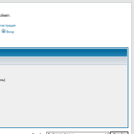
оймёт.
гистрация
Вход
ень]