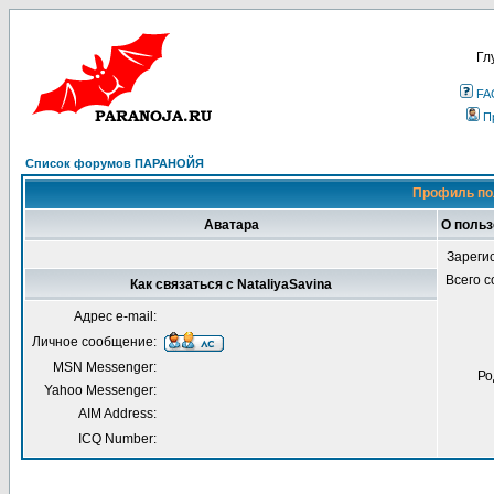
Гл
FA
П
Список форумов ПАРАНОЙЯ
Профиль пол
Аватара
О польз
Зареги
Всего 
Как связаться с NataliyaSavina
Адрес e-mail:
Личное сообщение:
MSN Messenger:
Ро
Yahoo Messenger:
AIM Address:
ICQ Number: