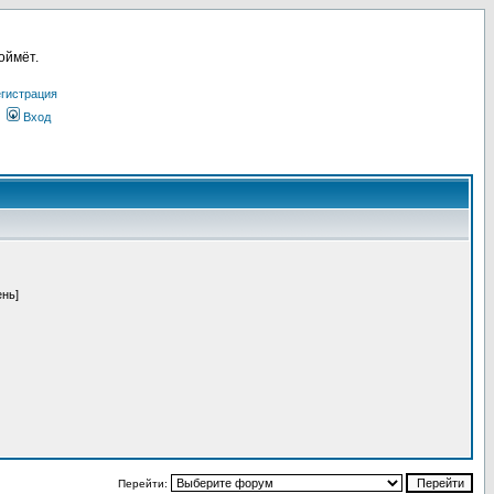
оймёт.
гистрация
Вход
ень]
Перейти: