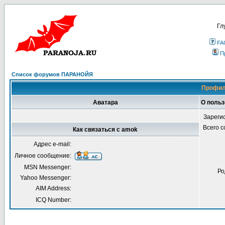
Гл
FA
П
Список форумов ПАРАНОЙЯ
Профил
Аватара
О поль
Зареги
Всего 
Как связаться с amok
Адрес e-mail:
Личное сообщение:
MSN Messenger:
Ро
Yahoo Messenger:
AIM Address:
ICQ Number: