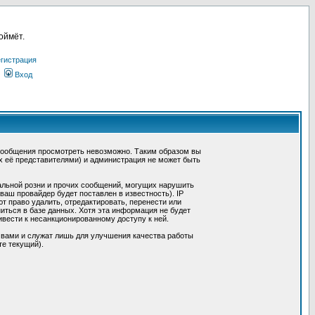
оймёт.
гистрация
Вход
сообщения просмотреть невозможно. Таким образом вы
х её представителями) и администрация не может быть
альной розни и прочих сообщений, могущих нарушить
ш провайдер будет поставлен в известность). IP
 право удалить, отредактировать, перенести или
иться в базе данных. Хотя эта информация не будет
вести к несанкционированному доступу к ней.
 вами и служат лишь для улучшения качества работы
те текущий).