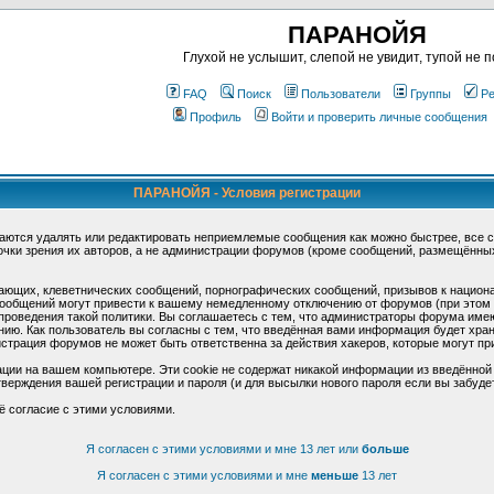
ПАРАНОЙЯ
Глухой не услышит, слепой не увидит, тупой не п
FAQ
Поиск
Пользователи
Группы
Ре
Профиль
Войти и проверить личные сообщения
ПАРАНОЙЯ - Условия регистрации
аются удалять или редактировать неприемлемые сообщения как можно быстрее, все 
очки зрения их авторов, а не администрации форумов (кроме сообщений, размещённы
ающих, клеветнических сообщений, порнографических сообщений, призывов к национ
общений могут привести к вашему немедленному отключению от форумов (при этом ва
роведения такой политики. Вы соглашаетесь с тем, что администраторы форума имеют
ию. Как пользователь вы согласны с тем, что введённая вами информация будет хран
страция форумов не может быть ответственна за действия хакеров, которые могут при
ции на вашем компьютере. Эти cookie не содержат никакой информации из введённой
верждения вашей регистрации и пароля (и для высылки нового пароля если вы забуде
ё согласие с этими условиями.
Я согласен с этими условиями и мне 13 лет или
больше
Я согласен с этими условиями и мне
меньше
13 лет