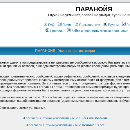
ПАРАНОЙЯ
Глухой не услышит, слепой не увидит, тупой не п
FAQ
Поиск
Пользователи
Группы
Ре
Профиль
Войти и проверить личные сообщения
ПАРАНОЙЯ - Условия регистрации
аются удалять или редактировать неприемлемые сообщения как можно быстрее, все 
очки зрения их авторов, а не администрации форумов (кроме сообщений, размещённы
ающих, клеветнических сообщений, порнографических сообщений, призывов к национ
общений могут привести к вашему немедленному отключению от форумов (при этом ва
роведения такой политики. Вы соглашаетесь с тем, что администраторы форума имеют
ию. Как пользователь вы согласны с тем, что введённая вами информация будет хран
страция форумов не может быть ответственна за действия хакеров, которые могут при
ции на вашем компьютере. Эти cookie не содержат никакой информации из введённой
верждения вашей регистрации и пароля (и для высылки нового пароля если вы забуде
ё согласие с этими условиями.
Я согласен с этими условиями и мне 13 лет или
больше
Я согласен с этими условиями и мне
меньше
13 лет