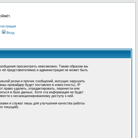
оймёт.
гистрация
Вход
сообщения просмотреть невозможно. Таким образом вы
х её представителями) и администрация не может быть
альной розни и прочих сообщений, могущих нарушить
ш провайдер будет поставлен в известность). IP
 право удалить, отредактировать, перенести или
иться в базе данных. Хотя эта информация не будет
вести к несанкционированному доступу к ней.
 вами и служат лишь для улучшения качества работы
те текущий).