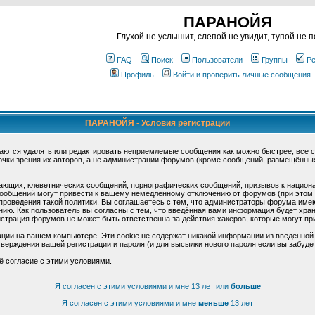
ПАРАНОЙЯ
Глухой не услышит, слепой не увидит, тупой не п
FAQ
Поиск
Пользователи
Группы
Ре
Профиль
Войти и проверить личные сообщения
ПАРАНОЙЯ - Условия регистрации
аются удалять или редактировать неприемлемые сообщения как можно быстрее, все 
очки зрения их авторов, а не администрации форумов (кроме сообщений, размещённы
ающих, клеветнических сообщений, порнографических сообщений, призывов к национ
общений могут привести к вашему немедленному отключению от форумов (при этом ва
роведения такой политики. Вы соглашаетесь с тем, что администраторы форума имеют
ию. Как пользователь вы согласны с тем, что введённая вами информация будет хран
страция форумов не может быть ответственна за действия хакеров, которые могут при
ции на вашем компьютере. Эти cookie не содержат никакой информации из введённой
верждения вашей регистрации и пароля (и для высылки нового пароля если вы забуде
ё согласие с этими условиями.
Я согласен с этими условиями и мне 13 лет или
больше
Я согласен с этими условиями и мне
меньше
13 лет