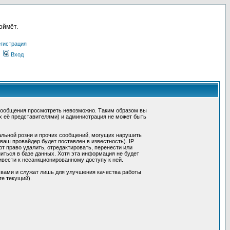
оймёт.
гистрация
Вход
сообщения просмотреть невозможно. Таким образом вы
х её представителями) и администрация не может быть
альной розни и прочих сообщений, могущих нарушить
ш провайдер будет поставлен в известность). IP
 право удалить, отредактировать, перенести или
иться в базе данных. Хотя эта информация не будет
вести к несанкционированному доступу к ней.
 вами и служат лишь для улучшения качества работы
те текущий).