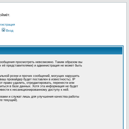
оймёт.
гистрация
Вход
сообщения просмотреть невозможно. Таким образом вы
х её представителями) и администрация не может быть
альной розни и прочих сообщений, могущих нарушить
ш провайдер будет поставлен в известность). IP
 право удалить, отредактировать, перенести или
иться в базе данных. Хотя эта информация не будет
вести к несанкционированному доступу к ней.
 вами и служат лишь для улучшения качества работы
те текущий).