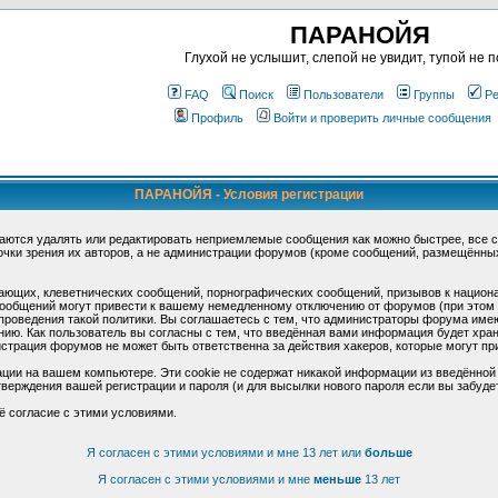
ПАРАНОЙЯ
Глухой не услышит, слепой не увидит, тупой не п
FAQ
Поиск
Пользователи
Группы
Ре
Профиль
Войти и проверить личные сообщения
ПАРАНОЙЯ - Условия регистрации
аются удалять или редактировать неприемлемые сообщения как можно быстрее, все 
очки зрения их авторов, а не администрации форумов (кроме сообщений, размещённы
ающих, клеветнических сообщений, порнографических сообщений, призывов к национ
общений могут привести к вашему немедленному отключению от форумов (при этом ва
роведения такой политики. Вы соглашаетесь с тем, что администраторы форума имеют
ию. Как пользователь вы согласны с тем, что введённая вами информация будет хран
страция форумов не может быть ответственна за действия хакеров, которые могут при
ции на вашем компьютере. Эти cookie не содержат никакой информации из введённой
верждения вашей регистрации и пароля (и для высылки нового пароля если вы забуде
ё согласие с этими условиями.
Я согласен с этими условиями и мне 13 лет или
больше
Я согласен с этими условиями и мне
меньше
13 лет