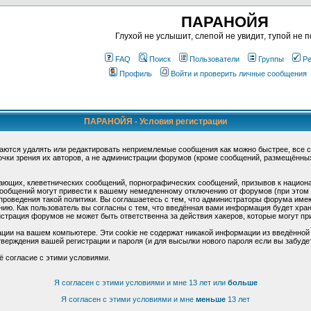
ПАРАНОЙЯ
Глухой не услышит, слепой не увидит, тупой не п
FAQ
Поиск
Пользователи
Группы
Ре
Профиль
Войти и проверить личные сообщения
ПАРАНОЙЯ - Условия регистрации
аются удалять или редактировать неприемлемые сообщения как можно быстрее, все 
очки зрения их авторов, а не администрации форумов (кроме сообщений, размещённы
ающих, клеветнических сообщений, порнографических сообщений, призывов к национ
общений могут привести к вашему немедленному отключению от форумов (при этом ва
роведения такой политики. Вы соглашаетесь с тем, что администраторы форума имеют
ию. Как пользователь вы согласны с тем, что введённая вами информация будет хран
страция форумов не может быть ответственна за действия хакеров, которые могут при
ции на вашем компьютере. Эти cookie не содержат никакой информации из введённой
верждения вашей регистрации и пароля (и для высылки нового пароля если вы забуде
ё согласие с этими условиями.
Я согласен с этими условиями и мне 13 лет или
больше
Я согласен с этими условиями и мне
меньше
13 лет