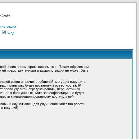
оймёт.
гистрация
Вход
сообщения просмотреть невозможно. Таким образом вы
х её представителями) и администрация не может быть
альной розни и прочих сообщений, могущих нарушить
ш провайдер будет поставлен в известность). IP
 право удалить, отредактировать, перенести или
иться в базе данных. Хотя эта информация не будет
вести к несанкционированному доступу к ней.
 вами и служат лишь для улучшения качества работы
те текущий).