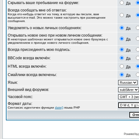
Скрывать ваше пребывание на форуме:
Да
Всегда сообщать мне об ответах:
Когда кто-нибудь ответит на тему, в которую вы писали, вам
Да
высылается e-mail. Это можно также настроить при размещении
сообщения.
Уведомлять о новых личных сообщениях:
Да
Открывать новое окно при новом личном сообщении:
Да
В некоторых шаблонах может открываться новое окно браузера с
уведомлением о приходе нового личного сообщения.
Всегда присоединять мою подпись:
Да
BBCode всегда включён:
Да
HTML всегда включён:
Да
Смайлики всегда включены:
Да
Язык:
Внешний вид форумов:
Часовой пояс:
Формат даты:
Синтаксис идентичен функции
date()
языка PHP
Powered by