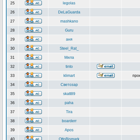
25
legolas
26
DeLaGuarda
27
mashkano
28
Guru
29
аня
30
Steel_Rat_
31
Мила
32
tinto
33
klimart
про
34
Светозар
35
skatt89
36
paha
37
Tira
38
boarderr
39
Apos
40
OttoBismark