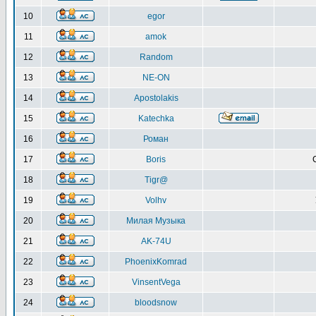
10
egor
11
amok
12
Random
13
NE-ON
14
Apostolakis
15
Katechka
16
Роман
17
Boris
18
Tigr@
19
Volhv
20
Милая Музыка
21
AK-74U
22
PhoenixKomrad
23
VinsentVega
24
bloodsnow