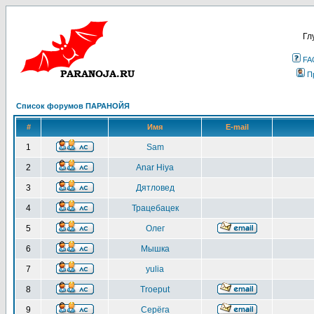
Гл
FA
П
Список форумов ПАРАНОЙЯ
#
Имя
E-mail
1
Sam
2
Anar Hiya
3
Дятловед
4
Трацебацек
5
Олег
6
Мышка
7
yulia
8
Troeput
9
Серёга