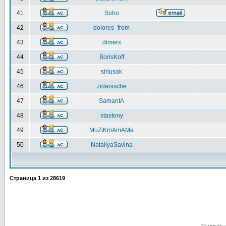
41
Soho
42
dolores_from
43
dimerx
44
BorisKoff
45
siriusok
46
zidanische
47
SamantA
48
stastony
49
MuZiKmAmAMa
50
NataliyaSavina
Страница
1
из
28619