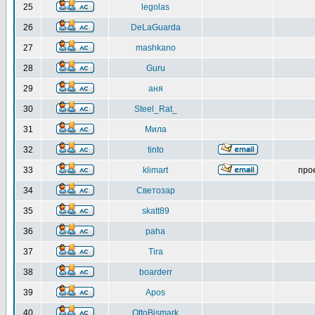
25
legolas
26
DeLaGuarda
27
mashkano
28
Guru
29
аня
30
Steel_Rat_
31
Мила
32
tinto
33
klimart
про
34
Светозар
35
skatt89
36
paha
37
Tira
38
boarderr
39
Apos
40
OttoBismark