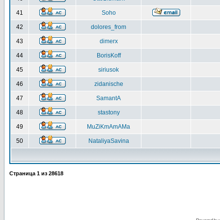
41
Soho
42
dolores_from
43
dimerx
44
BorisKoff
45
siriusok
46
zidanische
47
SamantA
48
stastony
49
MuZiKmAmAMa
50
NataliyaSavina
Страница
1
из
28618