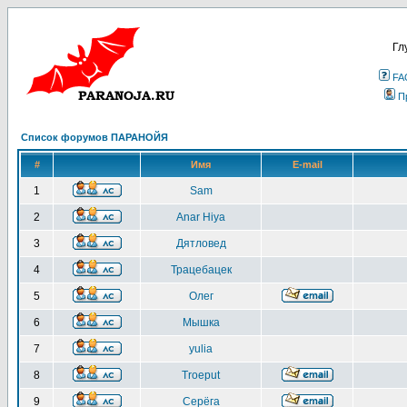
Гл
FA
П
Список форумов ПАРАНОЙЯ
#
Имя
E-mail
1
Sam
2
Anar Hiya
3
Дятловед
4
Трацебацек
5
Олег
6
Мышка
7
yulia
8
Troeput
9
Серёга