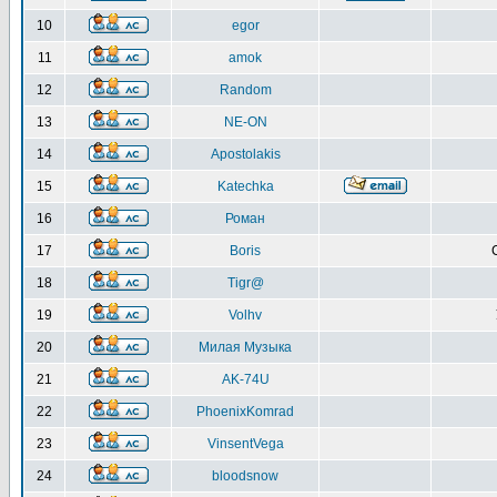
10
egor
11
amok
12
Random
13
NE-ON
14
Apostolakis
15
Katechka
16
Роман
17
Boris
18
Tigr@
19
Volhv
20
Милая Музыка
21
AK-74U
22
PhoenixKomrad
23
VinsentVega
24
bloodsnow