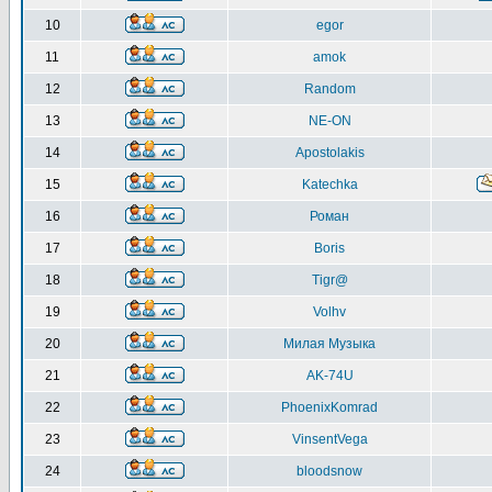
10
egor
11
amok
12
Random
13
NE-ON
14
Apostolakis
15
Katechka
16
Роман
17
Boris
18
Tigr@
19
Volhv
20
Милая Музыка
21
AK-74U
22
PhoenixKomrad
23
VinsentVega
24
bloodsnow