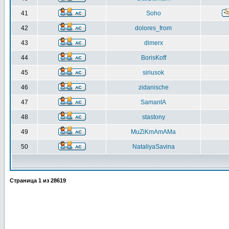
41
Soho
42
dolores_from
43
dimerx
44
BorisKoff
45
siriusok
46
zidanische
47
SamantA
48
stastony
49
MuZiKmAmAMa
50
NataliyaSavina
Страница
1
из
28619