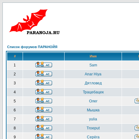
Список форумов ПАРАНОЙЯ
#
Имя
1
Sam
2
Anar Hiya
3
Дятловед
4
Трацебацек
5
Олег
6
Мышка
7
yulia
8
Troeput
9
Серёга