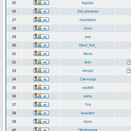
25
legolas
26
DeLaGuarda
27
mashkano
28
Guru
29
аня
30
Steel_Rat_
31
Мила
32
tinto
33
klimart
34
Светозар
35
skatt89
36
paha
37
Tira
38
boarderr
39
Apos
40
OttoBismark