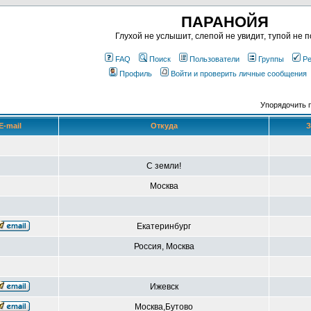
ПАРАНОЙЯ
Глухой не услышит, слепой не увидит, тупой не п
FAQ
Поиск
Пользователи
Группы
Ре
Профиль
Войти и проверить личные сообщения
Упорядочить 
E-mail
Откуда
З
С земли!
Москва
Екатеринбург
Россия, Москва
Ижевск
Москва,Бутово