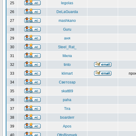
25
legolas
26
DeLaGuarda
27
mashkano
28
Guru
29
аня
30
Steel_Rat_
31
Мила
32
tinto
33
klimart
про
34
Светозар
35
skatt89
36
paha
37
Tira
38
boarderr
39
Apos
40
OttoBismark