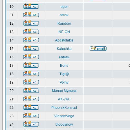
10
egor
11
amok
12
Random
13
NE-ON
14
Apostolakis
15
Katechka
16
Роман
17
Boris
18
Tigr@
19
Volhv
20
Милая Музыка
21
AK-74U
22
PhoenixKomrad
23
VinsentVega
24
bloodsnow