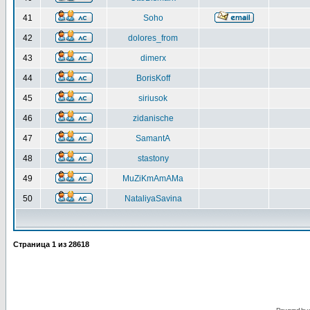
41
Soho
42
dolores_from
43
dimerx
44
BorisKoff
45
siriusok
46
zidanische
47
SamantA
48
stastony
49
MuZiKmAmAMa
50
NataliyaSavina
Страница
1
из
28618