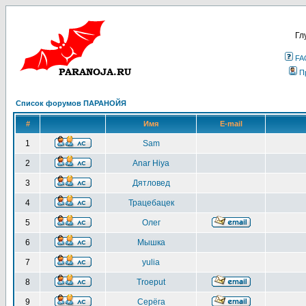
Гл
FA
П
Список форумов ПАРАНОЙЯ
#
Имя
E-mail
1
Sam
2
Anar Hiya
3
Дятловед
4
Трацебацек
5
Олег
6
Мышка
7
yulia
8
Troeput
9
Серёга