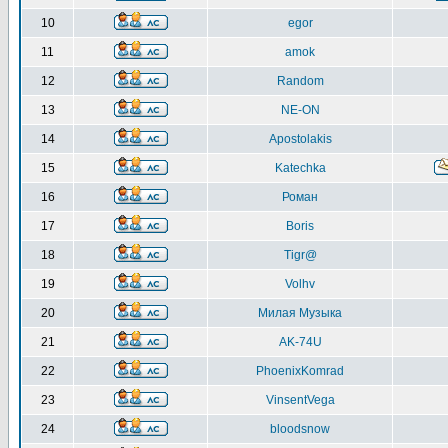
10
egor
11
amok
12
Random
13
NE-ON
14
Apostolakis
15
Katechka
16
Роман
17
Boris
18
Tigr@
19
Volhv
20
Милая Музыка
21
AK-74U
22
PhoenixKomrad
23
VinsentVega
24
bloodsnow