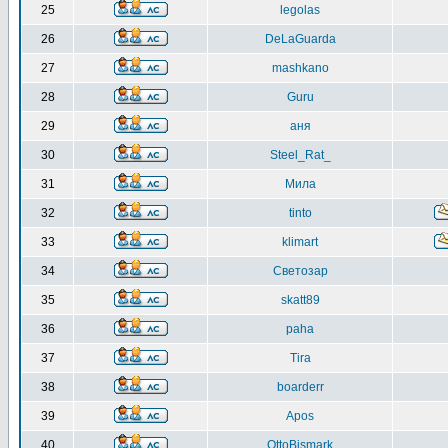
25
legolas
26
DeLaGuarda
27
mashkano
28
Guru
29
аня
30
Steel_Rat_
31
Мила
32
tinto
33
klimart
34
Светозар
35
skatt89
36
paha
37
Tira
38
boarderr
39
Apos
40
OttoBismark