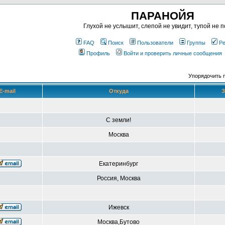
ПАРАНОЙЯ
Глухой не услышит, слепой не увидит, тупой не п
FAQ
Поиск
Пользователи
Группы
Ре
Профиль
Войти и проверить личные сообщения
Упорядочить 
E-mail
Откуда
З
С земли!
Москва
Екатеринбург
Россия, Москва
Ижевск
Москва,Бутово