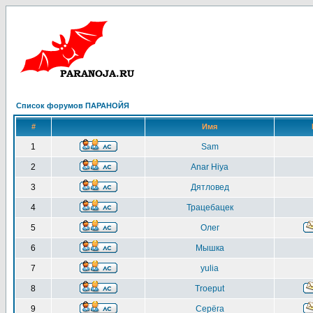
Список форумов ПАРАНОЙЯ
#
Имя
1
Sam
2
Anar Hiya
3
Дятловед
4
Трацебацек
5
Олег
6
Мышка
7
yulia
8
Troeput
9
Серёга