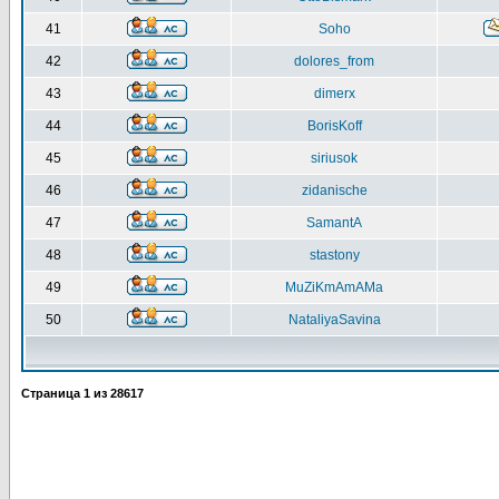
41
Soho
42
dolores_from
43
dimerx
44
BorisKoff
45
siriusok
46
zidanische
47
SamantA
48
stastony
49
MuZiKmAmAMa
50
NataliyaSavina
Страница
1
из
28617