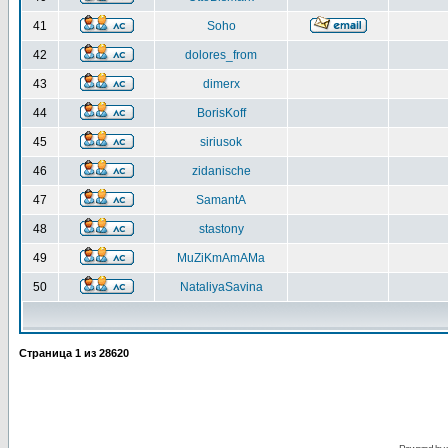
41
Soho
42
dolores_from
43
dimerx
44
BorisKoff
45
siriusok
46
zidanische
47
SamantA
48
stastony
49
MuZiKmAmAMa
50
NataliyaSavina
Страница
1
из
28620