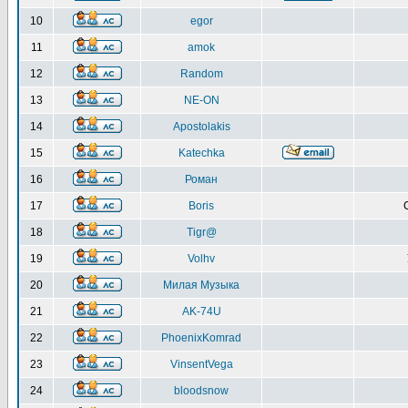
10
egor
11
amok
12
Random
13
NE-ON
14
Apostolakis
15
Katechka
16
Роман
17
Boris
18
Tigr@
19
Volhv
20
Милая Музыка
21
AK-74U
22
PhoenixKomrad
23
VinsentVega
24
bloodsnow