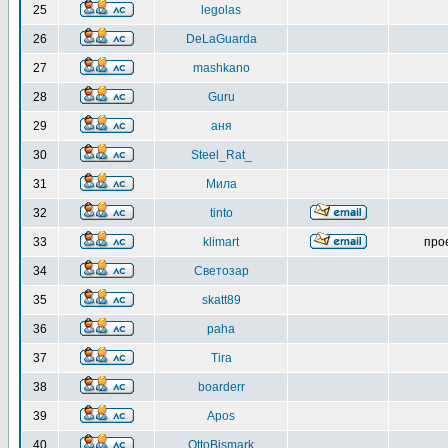
25
legolas
26
DeLaGuarda
27
mashkano
28
Guru
29
аня
30
Steel_Rat_
31
Мила
32
tinto
33
klimart
про
34
Светозар
35
skatt89
36
paha
37
Tira
38
boarderr
39
Apos
40
OttoBismark