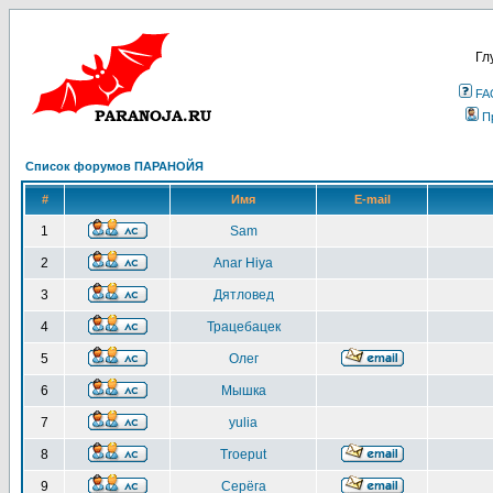
Гл
FA
П
Список форумов ПАРАНОЙЯ
#
Имя
E-mail
1
Sam
2
Anar Hiya
3
Дятловед
4
Трацебацек
5
Олег
6
Мышка
7
yulia
8
Troeput
9
Серёга