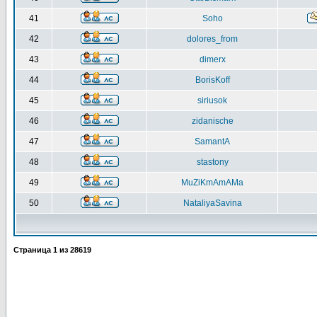
41
Soho
42
dolores_from
43
dimerx
44
BorisKoff
45
siriusok
46
zidanische
47
SamantA
48
stastony
49
MuZiKmAmAMa
50
NataliyaSavina
Страница
1
из
28619