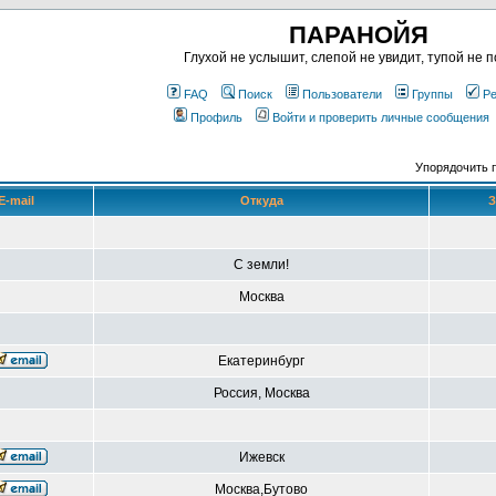
ПАРАНОЙЯ
Глухой не услышит, слепой не увидит, тупой не п
FAQ
Поиск
Пользователи
Группы
Ре
Профиль
Войти и проверить личные сообщения
Упорядочить 
E-mail
Откуда
З
С земли!
Москва
Екатеринбург
Россия, Москва
Ижевск
Москва,Бутово