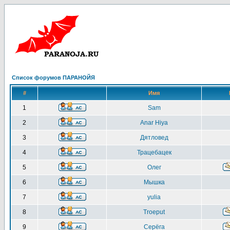
Список форумов ПАРАНОЙЯ
#
Имя
1
Sam
2
Anar Hiya
3
Дятловед
4
Трацебацек
5
Олег
6
Мышка
7
yulia
8
Troeput
9
Серёга