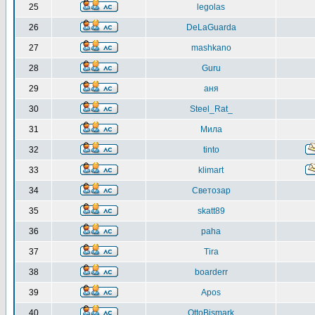
25
legolas
26
DeLaGuarda
27
mashkano
28
Guru
29
аня
30
Steel_Rat_
31
Мила
32
tinto
33
klimart
34
Светозар
35
skatt89
36
paha
37
Tira
38
boarderr
39
Apos
40
OttoBismark