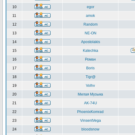
10
egor
11
amok
12
Random
13
NE-ON
14
Apostolakis
15
Katechka
16
Роман
17
Boris
18
Tigr@
19
Volhv
20
Милая Музыка
21
AK-74U
22
PhoenixKomrad
23
VinsentVega
24
bloodsnow