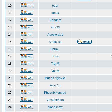
10
egor
11
amok
12
Random
13
NE-ON
14
Apostolakis
15
Katechka
16
Роман
17
Boris
18
Tigr@
19
Volhv
20
Милая Музыка
21
AK-74U
22
PhoenixKomrad
23
VinsentVega
24
bloodsnow