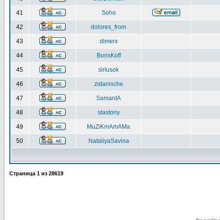
41
Soho
42
dolores_from
43
dimerx
44
BorisKoff
45
siriusok
46
zidanische
47
SamantA
48
stastony
49
MuZiKmAmAMa
50
NataliyaSavina
Страница
1
из
28619