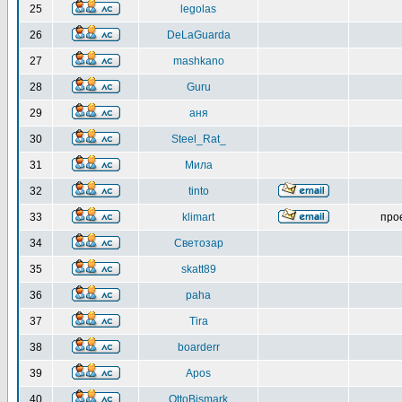
25
legolas
26
DeLaGuarda
27
mashkano
28
Guru
29
аня
30
Steel_Rat_
31
Мила
32
tinto
33
klimart
про
34
Светозар
35
skatt89
36
paha
37
Tira
38
boarderr
39
Apos
40
OttoBismark