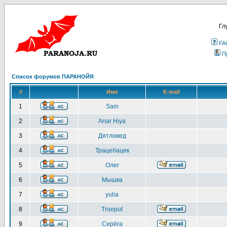
Гл
FA
П
Список форумов ПАРАНОЙЯ
#
Имя
E-mail
1
Sam
2
Anar Hiya
3
Дятловед
4
Трацебацек
5
Олег
6
Мышка
7
yulia
8
Troeput
9
Серёга