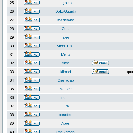
25
legolas
26
DeLaGuarda
27
mashkano
28
Guru
29
аня
30
Steel_Rat_
31
Мила
32
tinto
33
klimart
про
34
Светозар
35
skatt89
36
paha
37
Tira
38
boarderr
39
Apos
40
OttoBismark