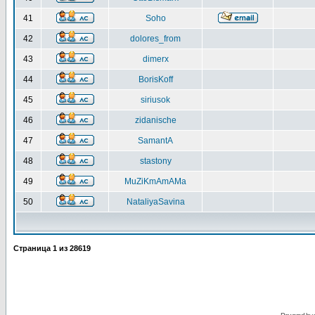
41
Soho
42
dolores_from
43
dimerx
44
BorisKoff
45
siriusok
46
zidanische
47
SamantA
48
stastony
49
MuZiKmAmAMa
50
NataliyaSavina
Страница
1
из
28619