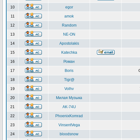
10
egor
11
amok
12
Random
13
NE-ON
14
Apostolakis
15
Katechka
16
Роман
17
Boris
18
Tigr@
19
Volhv
20
Милая Музыка
21
AK-74U
22
PhoenixKomrad
23
VinsentVega
24
bloodsnow