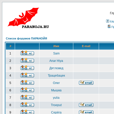
Гл
FA
П
Список форумов ПАРАНОЙЯ
#
Имя
E-mail
1
Sam
2
Anar Hiya
3
Дятловед
4
Трацебацек
5
Олег
6
Мышка
7
yulia
8
Troeput
9
Серёга