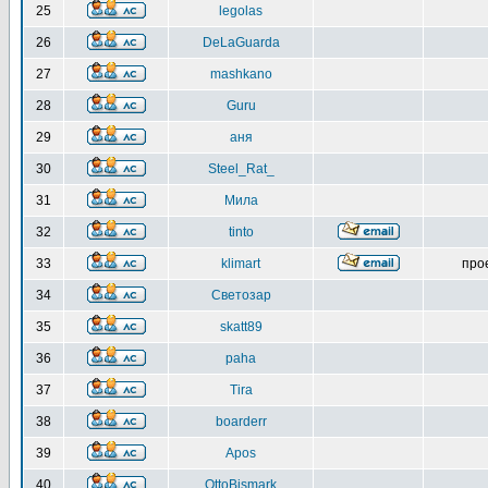
25
legolas
26
DeLaGuarda
27
mashkano
28
Guru
29
аня
30
Steel_Rat_
31
Мила
32
tinto
33
klimart
про
34
Светозар
35
skatt89
36
paha
37
Tira
38
boarderr
39
Apos
40
OttoBismark