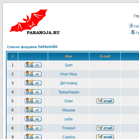
Гл
FA
П
Список форумов ПАРАНОЙЯ
#
Имя
E-mail
1
Sam
2
Anar Hiya
3
Дятловед
4
Трацебацек
5
Олег
6
Мышка
7
yulia
8
Troeput
9
Серёга