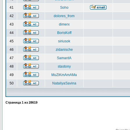
41
Soho
42
dolores_from
43
dimerx
44
BorisKoff
45
siriusok
46
zidanische
47
SamantA
48
stastony
49
MuZiKmAmAMa
50
NataliyaSavina
Страница
1
из
28619