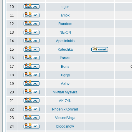
10
egor
11
amok
12
Random
13
NE-ON
14
Apostolakis
15
Katechka
16
Роман
17
Boris
18
Tigr@
19
Volhv
20
Милая Музыка
21
AK-74U
22
PhoenixKomrad
23
VinsentVega
24
bloodsnow