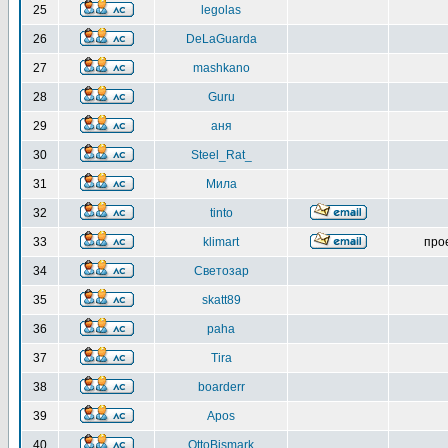
25
legolas
26
DeLaGuarda
27
mashkano
28
Guru
29
аня
30
Steel_Rat_
31
Мила
32
tinto
33
klimart
про
34
Светозар
35
skatt89
36
paha
37
Tira
38
boarderr
39
Apos
40
OttoBismark