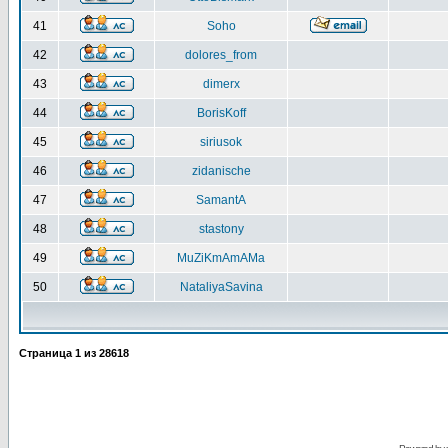
41
Soho
42
dolores_from
43
dimerx
44
BorisKoff
45
siriusok
46
zidanische
47
SamantA
48
stastony
49
MuZiKmAmAMa
50
NataliyaSavina
Страница
1
из
28618