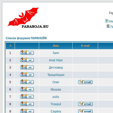
Гл
FA
П
Список форумов ПАРАНОЙЯ
#
Имя
E-mail
1
Sam
2
Anar Hiya
3
Дятловед
4
Трацебацек
5
Олег
6
Мышка
7
yulia
8
Troeput
9
Серёга