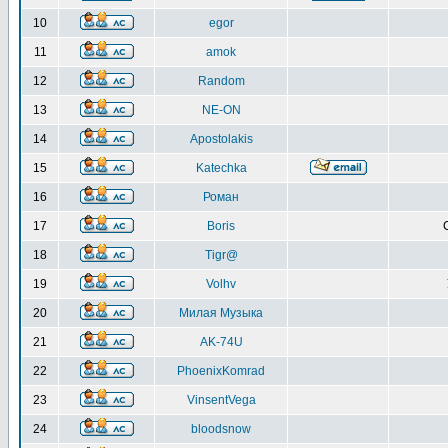
10
egor
11
amok
12
Random
13
NE-ON
14
Apostolakis
15
Katechka
16
Роман
17
Boris
18
Tigr@
19
Volhv
20
Милая Музыка
21
AK-74U
22
PhoenixKomrad
23
VinsentVega
24
bloodsnow