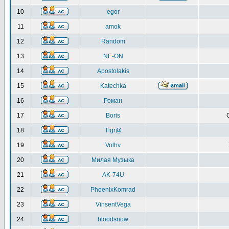
10
egor
11
amok
12
Random
13
NE-ON
14
Apostolakis
15
Katechka
16
Роман
17
Boris
18
Tigr@
19
Volhv
20
Милая Музыка
21
AK-74U
22
PhoenixKomrad
23
VinsentVega
24
bloodsnow