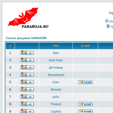
Гл
FA
П
Список форумов ПАРАНОЙЯ
#
Имя
E-mail
1
Sam
2
Anar Hiya
3
Дятловед
4
Трацебацек
5
Олег
6
Мышка
7
yulia
8
Troeput
9
Серёга