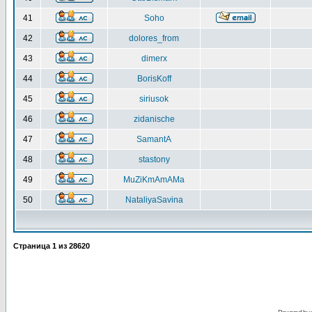
41
Soho
42
dolores_from
43
dimerx
44
BorisKoff
45
siriusok
46
zidanische
47
SamantA
48
stastony
49
MuZiKmAmAMa
50
NataliyaSavina
Страница
1
из
28620