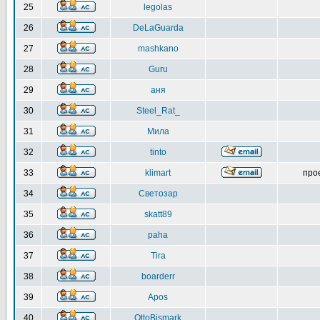
25
legolas
26
DeLaGuarda
27
mashkano
28
Guru
29
аня
30
Steel_Rat_
31
Мила
32
tinto
33
klimart
про
34
Светозар
35
skatt89
36
paha
37
Tira
38
boarderr
39
Apos
40
OttoBismark