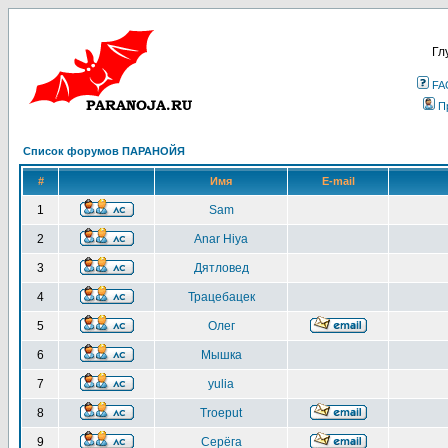
Гл
FA
П
Список форумов ПАРАНОЙЯ
#
Имя
E-mail
1
Sam
2
Anar Hiya
3
Дятловед
4
Трацебацек
5
Олег
6
Мышка
7
yulia
8
Troeput
9
Серёга