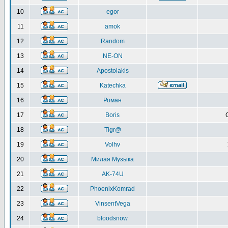
10
egor
11
amok
12
Random
13
NE-ON
14
Apostolakis
15
Katechka
16
Роман
17
Boris
18
Tigr@
19
Volhv
20
Милая Музыка
21
AK-74U
22
PhoenixKomrad
23
VinsentVega
24
bloodsnow