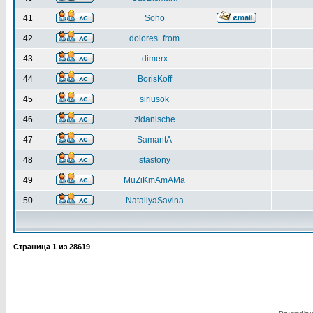
41
Soho
42
dolores_from
43
dimerx
44
BorisKoff
45
siriusok
46
zidanische
47
SamantA
48
stastony
49
MuZiKmAmAMa
50
NataliyaSavina
Страница
1
из
28619