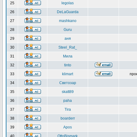
25
legolas
26
DeLaGuarda
27
mashkano
28
Guru
29
аня
30
Steel_Rat_
31
Мила
32
tinto
33
klimart
про
34
Светозар
35
skatt89
36
paha
37
Tira
38
boarderr
39
Apos
40
OttoBismark