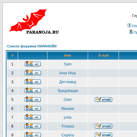
Гл
FA
П
Список форумов ПАРАНОЙЯ
#
Имя
E-mail
1
Sam
2
Anar Hiya
3
Дятловед
4
Трацебацек
5
Олег
6
Мышка
7
yulia
8
Troeput
9
Серёга