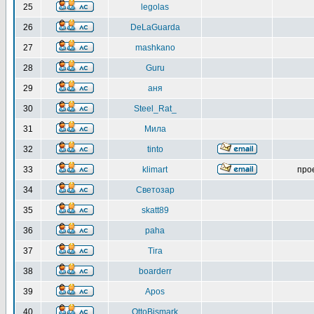
25
legolas
26
DeLaGuarda
27
mashkano
28
Guru
29
аня
30
Steel_Rat_
31
Мила
32
tinto
33
klimart
про
34
Светозар
35
skatt89
36
paha
37
Tira
38
boarderr
39
Apos
40
OttoBismark