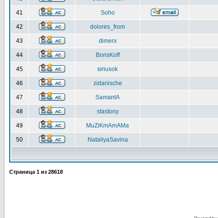
41
Soho
42
dolores_from
43
dimerx
44
BorisKoff
45
siriusok
46
zidanische
47
SamantA
48
stastony
49
MuZiKmAmAMa
50
NataliyaSavina
Страница
1
из
28618