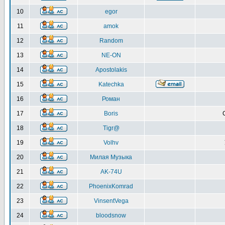
10
egor
11
amok
12
Random
13
NE-ON
14
Apostolakis
15
Katechka
16
Роман
17
Boris
18
Tigr@
19
Volhv
20
Милая Музыка
21
AK-74U
22
PhoenixKomrad
23
VinsentVega
24
bloodsnow