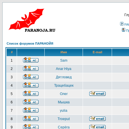
Гл
FA
П
Список форумов ПАРАНОЙЯ
#
Имя
E-mail
1
Sam
2
Anar Hiya
3
Дятловед
4
Трацебацек
5
Олег
6
Мышка
7
yulia
8
Troeput
9
Серёга