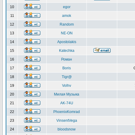
10
egor
11
amok
12
Random
13
NE-ON
14
Apostolakis
15
Katechka
16
Роман
17
Boris
18
Tigr@
19
Volhv
20
Милая Музыка
21
AK-74U
22
PhoenixKomrad
23
VinsentVega
24
bloodsnow