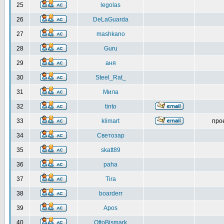
25
legolas
26
DeLaGuarda
27
mashkano
28
Guru
29
аня
30
Steel_Rat_
31
Мила
32
tinto
33
klimart
про
34
Светозар
35
skatt89
36
paha
37
Tira
38
boarderr
39
Apos
40
OttoBismark