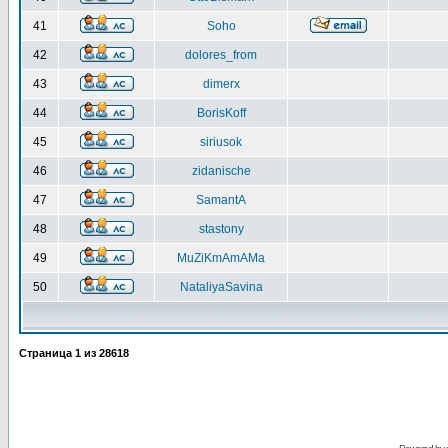
41
Soho
42
dolores_from
43
dimerx
44
BorisKoff
45
siriusok
46
zidanische
47
SamantA
48
stastony
49
MuZiKmAmAMa
50
NataliyaSavina
Страница
1
из
28618