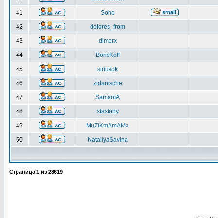
41
Soho
42
dolores_from
43
dimerx
44
BorisKoff
45
siriusok
46
zidanische
47
SamantA
48
stastony
49
MuZiKmAmAMa
50
NataliyaSavina
Страница
1
из
28619