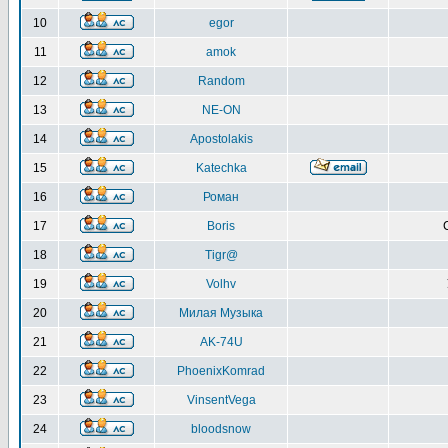
10
egor
11
amok
12
Random
13
NE-ON
14
Apostolakis
15
Katechka
16
Роман
17
Boris
18
Tigr@
19
Volhv
20
Милая Музыка
21
AK-74U
22
PhoenixKomrad
23
VinsentVega
24
bloodsnow