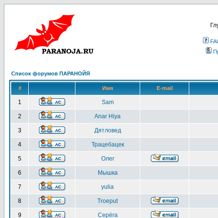
Гл
FA
П
Список форумов ПАРАНОЙЯ
#
Имя
E-mail
1
Sam
2
Anar Hiya
3
Дятловед
4
Трацебацек
5
Олег
6
Мышка
7
yulia
8
Troeput
9
Серёга