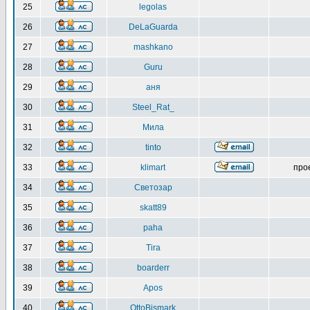
25
legolas
26
DeLaGuarda
27
mashkano
28
Guru
29
аня
30
Steel_Rat_
31
Мила
32
tinto
33
klimart
про
34
Светозар
35
skatt89
36
paha
37
Tira
38
boarderr
39
Apos
40
OttoBismark