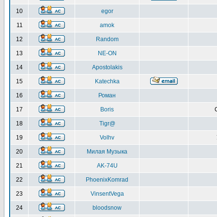
10
egor
11
amok
12
Random
13
NE-ON
14
Apostolakis
15
Katechka
16
Роман
17
Boris
18
Tigr@
19
Volhv
20
Милая Музыка
21
AK-74U
22
PhoenixKomrad
23
VinsentVega
24
bloodsnow