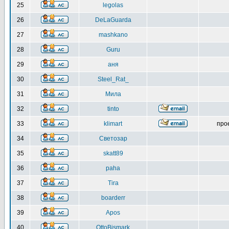
25
legolas
26
DeLaGuarda
27
mashkano
28
Guru
29
аня
30
Steel_Rat_
31
Мила
32
tinto
33
klimart
про
34
Светозар
35
skatt89
36
paha
37
Tira
38
boarderr
39
Apos
40
OttoBismark