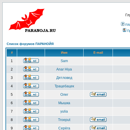
Гл
FA
П
Список форумов ПАРАНОЙЯ
#
Имя
E-mail
1
Sam
2
Anar Hiya
3
Дятловед
4
Трацебацек
5
Олег
6
Мышка
7
yulia
8
Troeput
9
Серёга