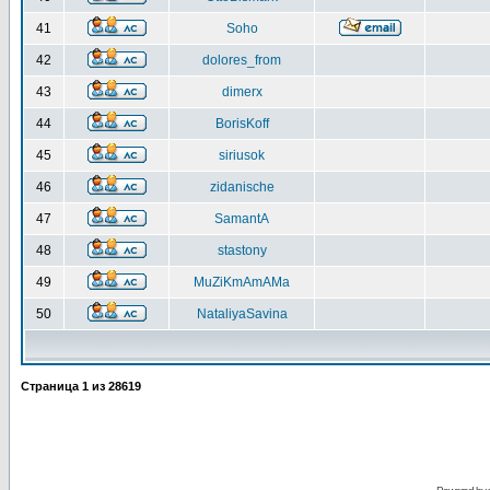
41
Soho
42
dolores_from
43
dimerx
44
BorisKoff
45
siriusok
46
zidanische
47
SamantA
48
stastony
49
MuZiKmAmAMa
50
NataliyaSavina
Страница
1
из
28619