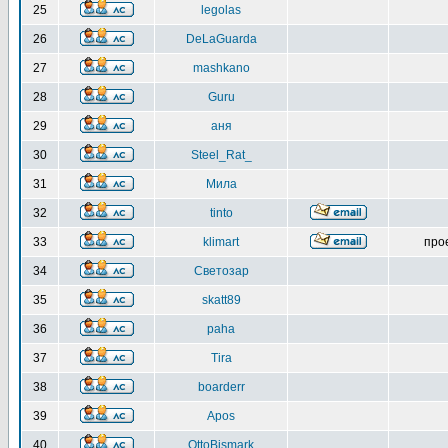
25
legolas
26
DeLaGuarda
27
mashkano
28
Guru
29
аня
30
Steel_Rat_
31
Мила
32
tinto
33
klimart
про
34
Светозар
35
skatt89
36
paha
37
Tira
38
boarderr
39
Apos
40
OttoBismark