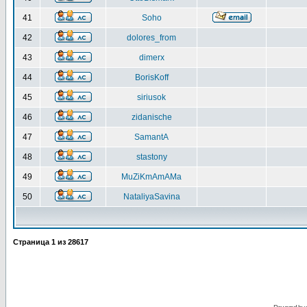
41
Soho
42
dolores_from
43
dimerx
44
BorisKoff
45
siriusok
46
zidanische
47
SamantA
48
stastony
49
MuZiKmAmAMa
50
NataliyaSavina
Страница
1
из
28617