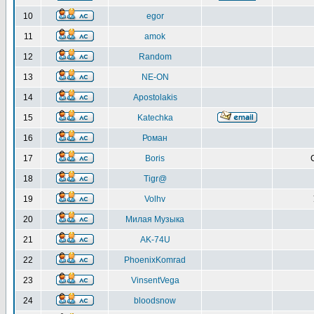
10
egor
11
amok
12
Random
13
NE-ON
14
Apostolakis
15
Katechka
16
Роман
17
Boris
18
Tigr@
19
Volhv
20
Милая Музыка
21
AK-74U
22
PhoenixKomrad
23
VinsentVega
24
bloodsnow