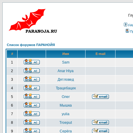
Гл
FA
П
Список форумов ПАРАНОЙЯ
#
Имя
E-mail
1
Sam
2
Anar Hiya
3
Дятловед
4
Трацебацек
5
Олег
6
Мышка
7
yulia
8
Troeput
9
Серёга